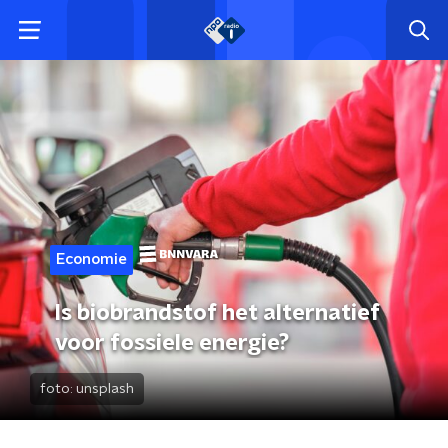
Economie
Is biobrandstof het alternatief
voor fossiele energie?
foto:
unsplash