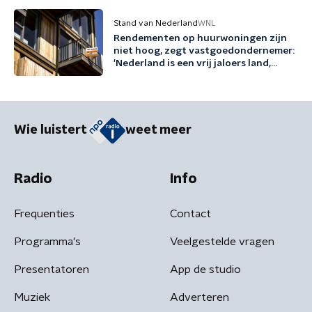
Stand van Nederland
WNL
Rendementen op huurwoningen zijn
niet hoog, zegt vastgoedondernemer:
'Nederland is een vrij jaloers land,
zeker richting beleggers'
Wie luistert
weet meer
Radio
Info
Frequenties
Contact
Programma's
Veelgestelde vragen
Presentatoren
App de studio
Muziek
Adverteren