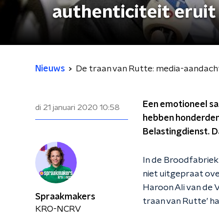
authenticiteit eruit
Nieuws
De traan van Rutte: media-aandacht h
Een emotioneel sam
di 21 januari 2020
10:58
hebben honderden 
Belastingdienst. D
In de Broodfabriek 
niet uitgepraat ove
Haroon Ali van de 
Spraakmakers
traan van Rutte’ haa
KRO-NCRV