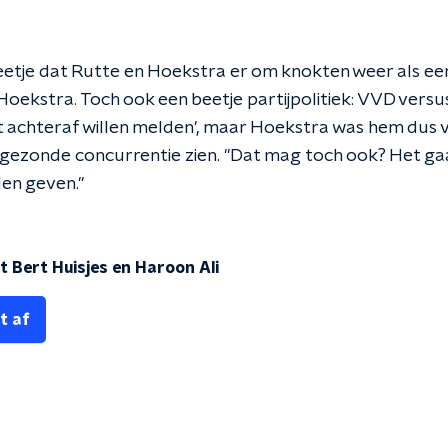
eetje dat Rutte en Hoekstra er om knokten weer als ee
oekstra. Toch ook een beetje partijpolitiek: VVD versu
 dat achteraf willen melden', maar Hoekstra was hem dus
en gezonde concurrentie zien. "Dat mag toch ook? Het g
len geven."
 Bert Huisjes en Haroon Ali
t af