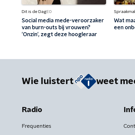
Dit is de Dag
Spraakma
EO
Social media mede-veroorzaker
Wat maa
van burn-outs bij vrouwen?
een onb
'Onzin', zegt deze hoogleraar
Wie luistert
weet me
Radio
Inf
Frequenties
Cont