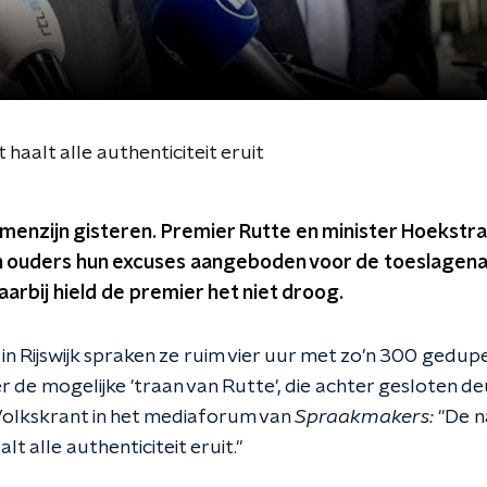
aalt alle authenticiteit eruit
enzijn gisteren. Premier Rutte en minister Hoekstra
ouders hun excuses aangeboden voor de toeslagenaff
aarbij hield de premier het niet droog.
in Rijswijk spraken ze ruim vier uur met zo'n 300 gedu
r de mogelijke 'traan van Rutte', die achter gesloten de
Volkskrant in het mediaforum van
Spraakmakers:
"De n
lt alle authenticiteit eruit."