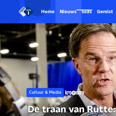
Home
Nieuws
Gids
Gemist
Cultuur & Media
De traan van Rutte: