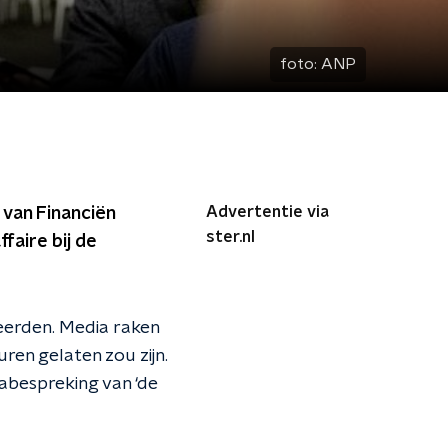
foto:
ANP
Advertentie via
 van Financiën
ster.nl
aire bij de
peerden. Media raken
uren gelaten zou zijn.
abespreking van ‘de