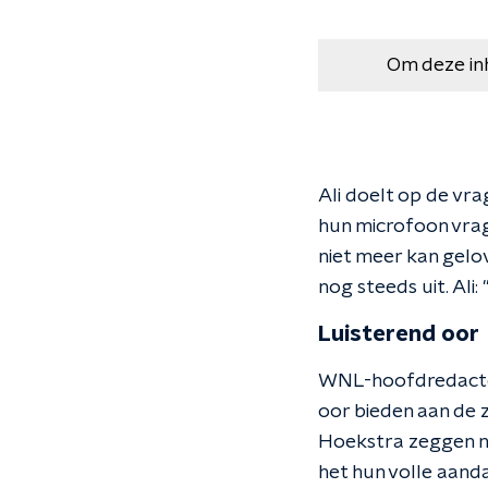
Om deze in
Ali doelt op de vra
hun microfoon vrage
niet meer kan gelo
nog steeds uit. Ali: 
Luisterend oor
WNL-hoofdredacteur
oor bieden aan de z
Hoekstra zeggen no
het hun volle aanda