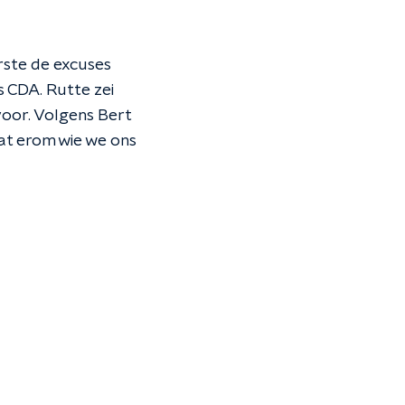
rste de excuses
s CDA. Rutte zei
 voor. Volgens Bert
aat erom wie we ons