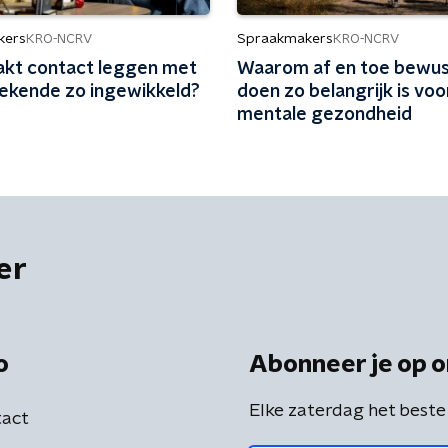
kers
Spraakmakers
KRO-NCRV
KRO-NCRV
kt contact leggen met
Waarom af en toe bewus
ekende zo ingewikkeld?
doen zo belangrijk is voo
mentale gezondheid
er
o
Abonneer je op o
Elke zaterdag het beste
act