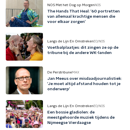
NOS Met het Oog op Morgen
NOS
The Hands That Heal: '60 portretten
van allemaal krachtige mensen die
voor elkaar zorgen'
Langs de Lijn En Omstreken
EO/NOS
Voetbalplaatjes: dit zingen ze op de
tribune bij de andere WK-landen
De Perstribune
MAX
Jan Meeus over misdaadjournalistiek:
'Je moet altijd afstand houden tot je
onderwerp'
Langs de Lijn En Omstreken
EO/NOS
Een bossie gladiolen: de
meestgehoorde muziek tijdens de
Nijmeegse Vierdaagse