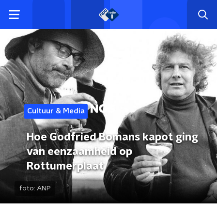
Cultuur & Media
Hoe Godfried Bomans kapot ging
van eenzaamheid op
Rottumerplaat
foto:
ANP