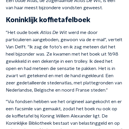
Een oude Atlas, de zogenaamde
Atlas De Wit,
is een
van haar meest bijzondere vondsten geweest.
Koninklijk koffietafelboek
"Het oude boek
Atlas De Wit
werd me door
particulieren aangeboden, gewoon via de e-mail", vertelt
Van Delft
. "Ik zag de foto's en ik zag meteen dat het
heel bijzonder was. Ze kwamen met het boek uit 1698
gewikkeld in een dekentje in een trolley. Ik deed het
open en had meteen die sensatie te pakken. Het is in
zwart wit getekend en met de hand ingekleurd. Een
zeer gedetailleerde stedenatlas, met plattegronden van
Nederlandse, Belgische en noord Franse steden."
"Via fondsen hebben we het origineel aangekocht en er
een facsimile van gemaakt, zodat het boek nu ook op
de koffietafel bij Koning Willem Alexander ligt. De
Koninklijke Bibliotheek bestaat van belastinggeld en op