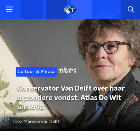
Cultuur & Media
Conservator Van Delft over haar
bijzondere vondst: Atlas De Wit
uit 1698
foto:
Marieke van Delft