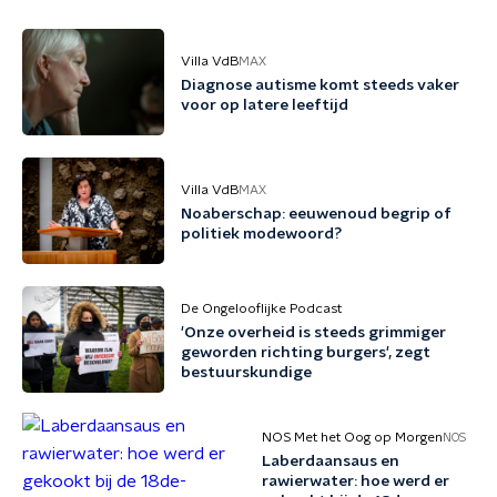
Villa VdB
MAX
Diagnose autisme komt steeds vaker
voor op latere leeftijd
Villa VdB
MAX
Noaberschap: eeuwenoud begrip of
politiek modewoord?
De Ongelooflijke Podcast
'Onze overheid is steeds grimmiger
geworden richting burgers', zegt
bestuurskundige
NOS Met het Oog op Morgen
NOS
Laberdaansaus en
rawierwater: hoe werd er