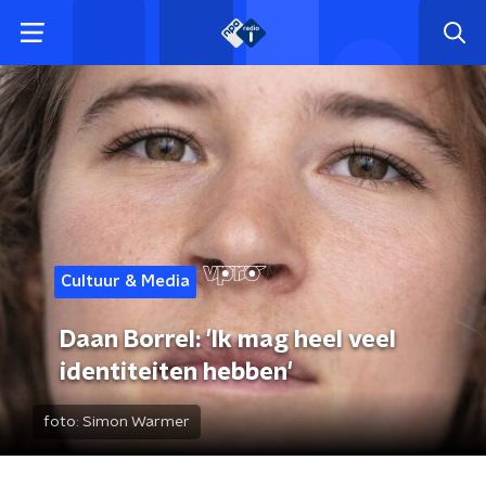
Cultuur & Media
Daan Borrel: 'Ik mag heel veel
identiteiten hebben'
foto:
Simon Warmer