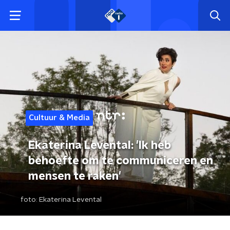
Cultuur & Media
Ekaterina Levental: 'Ik heb
behoefte om te communiceren en
mensen te raken'
foto:
Ekaterina Levental