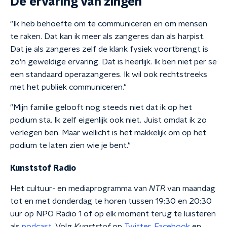
De ervaring van zingen
"Ik heb behoefte om te communiceren en om mensen
te raken. Dat kan ik meer als zangeres dan als harpist.
Dat je als zangeres zelf de klank fysiek voortbrengt is
zo’n geweldige ervaring. Dat is heerlijk. Ik ben niet per se
een standaard operazangeres. Ik wil ook rechtstreeks
met het publiek communiceren."
"Mijn familie gelooft nog steeds niet dat ik op het
podium sta. Ik zelf eigenlijk ook niet. Juist omdat ik zo
verlegen ben. Maar wellicht is het makkelijk om op het
podium te laten zien wie je bent."
Kunststof Radio
Het cultuur- en mediaprogramma van
NTR
van maandag
tot en met donderdag te horen tussen 19:30 en 20:30
uur op NPO Radio 1 of op elk moment terug te luisteren
als
podcast
. Volg
Kunststof
op
Twitter
,
Facebook
en