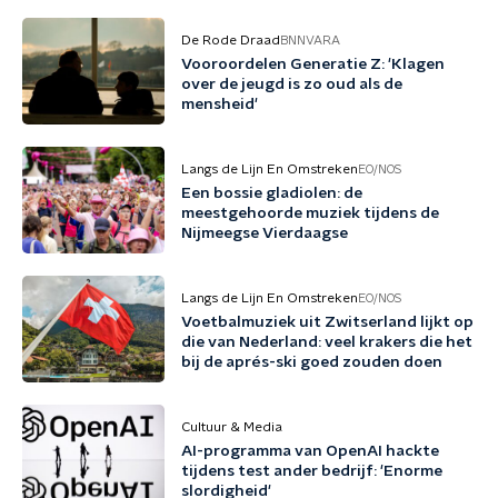
De Rode Draad
BNNVARA
Vooroordelen Generatie Z: 'Klagen
over de jeugd is zo oud als de
mensheid'
Langs de Lijn En Omstreken
EO/NOS
Een bossie gladiolen: de
meestgehoorde muziek tijdens de
Nijmeegse Vierdaagse
Langs de Lijn En Omstreken
EO/NOS
Voetbalmuziek uit Zwitserland lijkt op
die van Nederland: veel krakers die het
bij de aprés-ski goed zouden doen
Cultuur & Media
AI-programma van OpenAI hackte
tijdens test ander bedrijf: 'Enorme
slordigheid'