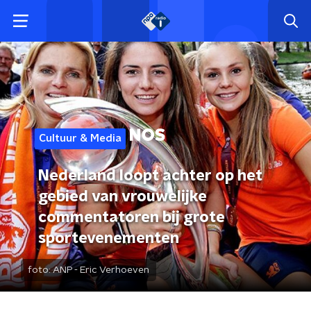
Cultuur & Media
Nederland loopt achter op het
gebied van vrouwelijke
commentatoren bij grote
sportevenementen
foto:
ANP - Eric Verhoeven