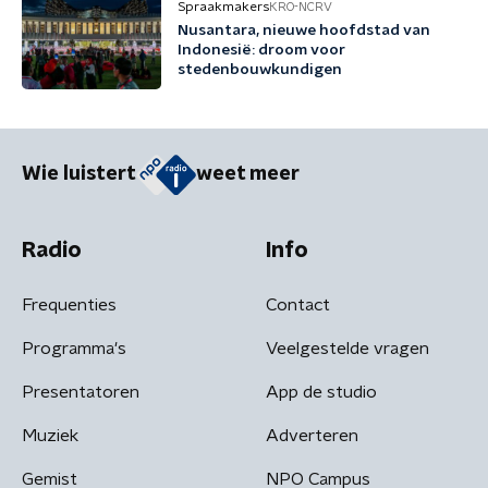
Spraakmakers
KRO-NCRV
Nusantara, nieuwe hoofdstad van
Indonesië: droom voor
stedenbouwkundigen
Wie luistert
weet meer
Radio
Info
Frequenties
Contact
Programma's
Veelgestelde vragen
Presentatoren
App de studio
Muziek
Adverteren
Gemist
NPO Campus