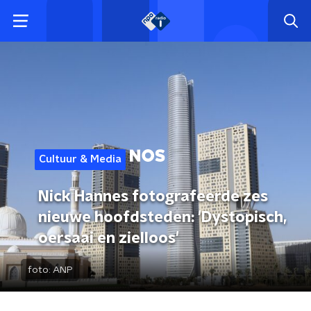
Cultuur & Media
Nick Hannes fotografeerde zes
nieuwe hoofdsteden: 'Dystopisch,
oersaai en zielloos'
foto:
ANP