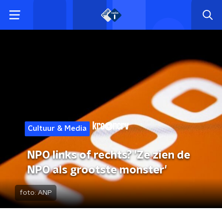
Cultuur & Media
NPO links of rechts? 'Ze zien de
NPO als grootste monster'
foto:
ANP