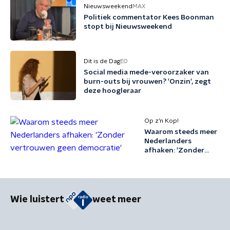
Nieuwsweekend
MAX
Politiek commentator Kees Boonman
stopt bij Nieuwsweekend
Dit is de Dag
EO
Social media mede-veroorzaker van
burn-outs bij vrouwen? 'Onzin', zegt
deze hoogleraar
Op z’n Kop!
Waarom steeds meer
Nederlanders
afhaken: 'Zonder
vertrouwen geen
democratie'
Wie luistert
weet meer