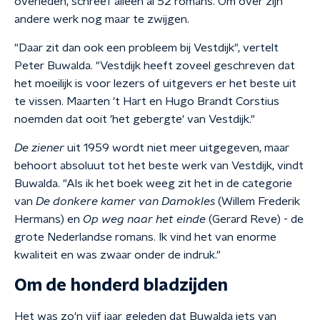
overleden, schreef alleen al 52 romans. Om over zijn
andere werk nog maar te zwijgen.
"Daar zit dan ook een probleem bij Vestdijk", vertelt
Peter Buwalda. "
Vestdijk heeft zoveel geschreven
dat
het moeilijk is voor lezers of uitgevers er het beste uit
te vissen.
Maarten 't Hart en Hugo Brandt Corstius
noemden dat ooit 'het gebergte' van Vestdijk.
"
De ziener
uit 1959 wordt niet meer uitgegeven, maar
behoort absoluut tot het beste werk van Vestdijk, vindt
Buwalda. "Als ik het boek weeg zit het in de categorie
van
De donkere kamer van Damokles
(Willem Frederik
Hermans) en
Op weg naar het einde
(Gerard Reve) - de
grote Nederlandse romans. Ik vind het van enorme
kwaliteit en was zwaar onder de indruk."
Om de honderd bladzijden
Het was zo'n vijf jaar geleden dat Buwalda iets van