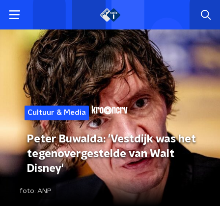
Cultuur & Media
Peter Buwalda: 'Vestdijk was het
tegenovergestelde van Walt
Disney'
foto:
ANP