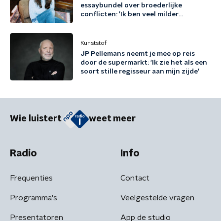
essaybundel over broederlijke
conflicten: 'Ik ben veel milder
geworden door dit boek'
Kunststof
JP Pellemans neemt je mee op reis
door de supermarkt: 'Ik zie het als een
soort stille regisseur aan mijn zijde'
Wie luistert
weet meer
Radio
Info
Frequenties
Contact
Programma's
Veelgestelde vragen
Presentatoren
App de studio