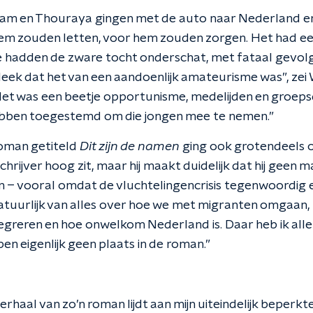
lham en Thouraya gingen met de auto naar Nederland e
em zouden letten, voor hem zouden zorgen. Het had e
hadden de zware tocht onderschat, met fataal gevolg. 
leek dat het van een aandoenlijk amateurisme was”, zei 
“Het was een beetje opportunisme, medelijden en groep
bben toegestemd om die jongen mee te nemen.”
roman getiteld
Dit zijn de namen
ging ook grotendeels ov
hrijver hoog zit, maar hij maakt duidelijk dat hij geen m
 – vooral omdat de vluchtelingencrisis tegenwoordig ee
natuurlijk van alles over hoe we met migranten omgaan, 
tegreren en hoe onwelkom Nederland is. Daar heb ik al
en eigenlijk geen plaats in de roman.”
 verhaal van zo’n roman lijdt aan mijn uiteindelijk beperkte