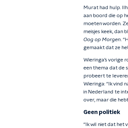
Murat had hulp. I
aan boord die op h
moeten worden. Ze 
meisjes keek, dan b
Oog op Morgen
. 
gemaakt dat ze he
Wieringa’s vorige 
een thema dat de sc
probeert te leveren
Wieringa: “Ik vind 
in Nederland te in
over, maar die hebb
Geen politiek
“Ik wil niet dat het