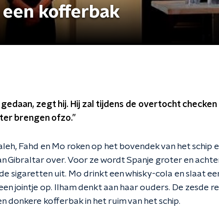
 een kofferbak
r gedaan, zegt hij. Hij zal tijdens de overtocht checken
ter brengen ofzo.”
aleh, Fahd en Mo roken op het bovendek van het schip ee
an Gibraltar over. Voor ze wordt Spanje groter en acht
 de sigaretten uit. Mo drinkt een whisky-cola en slaat
een jointje op. Ilham denkt aan haar ouders. De zesde r
een donkere kofferbak in het ruim van het schip.