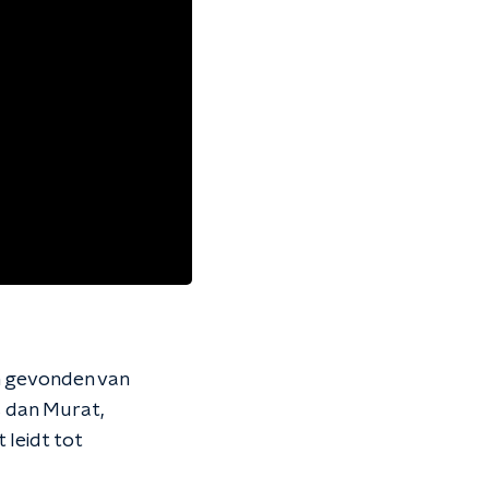
en gevonden van
s dan Murat,
leidt tot