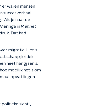
n er waren mensen
en succesverhaal
“Als je naar de
Wieringa in
Met het
sdruk. Dat had
er migratie. Het is
aatschappijkritiek
n heet hangijzer is.
hoe moeilijk het is om
lemaal opvattingen
 politieke zicht”,