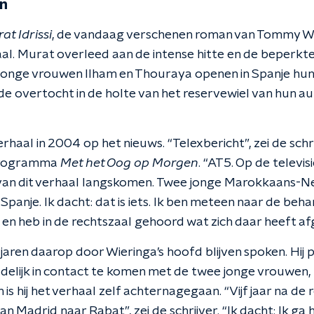
en
t Idrissi
, de vandaag verschenen roman van Tommy Wi
al. Murat overleed aan de intense hitte en de beperkt
jonge vrouwen Ilham en Thouraya openen in Spanje hun
 overtocht in de holte van het reservewiel van hun au
rhaal in 2004 op het nieuws. “Telexbericht”, zei de schri
programma
Met het Oog op Morgen
. “AT5. Op de televisi
 van dit verhaal langskomen. Twee jonge Marokkaans-
Spanje. Ik dacht: dat is iets. Ik ben meteen naar de beha
en heb in de rechtszaal gehoord wat zich daar heeft af
e jaren daarop door Wieringa’s hoofd blijven spoken. Hij
delijk in contact te komen met de twee jonge vrouwen, m
 is hij het verhaal zelf achternagegaan. “Vijf jaar na de 
an Madrid naar Rabat”, zei de schrijver. “Ik dacht: Ik ga h