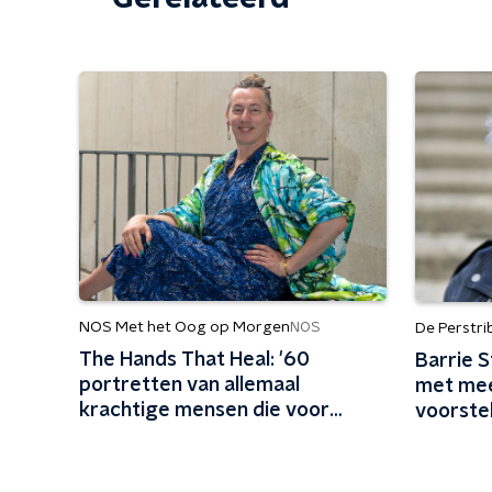
NOS Met het Oog op Morgen
NOS
De Perstr
The Hands That Heal: '60
Barrie 
portretten van allemaal
met mee
krachtige mensen die voor
voorstel
elkaar zorgen'
leven n
gehoud