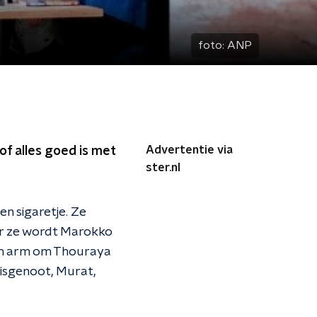
foto:
ANP
Advertentie via
 of alles goed is met
ster.nl
n sigaretje. Ze
er ze wordt Marokko
 een arm om Thouraya
eisgenoot, Murat,