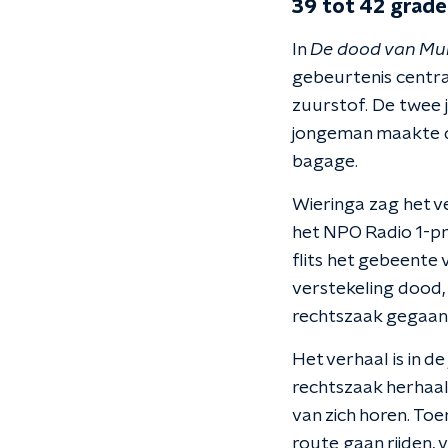
39 tot 42 grad
In
De dood van Mura
gebeurtenis centra
zuurstof. De twee 
jongeman maakte de
bagage.
Wieringa zag het ve
het NPO Radio 1-
flits het gebeente
verstekeling dood, 
rechtszaak gegaan 
Het verhaal is in d
rechtszaak herhaal
van zich horen. Toen
route gaan rijden, v