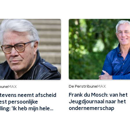
De Perstribune
MAX
ibune
MAX
Frank du Mosch: van het
Stevens neemt afscheid
Jeugdjournaal naar het
st persoonlijke
ondernemerschap
ling: 'Ik heb mijn hele
iet genoeg van mezelf
en'