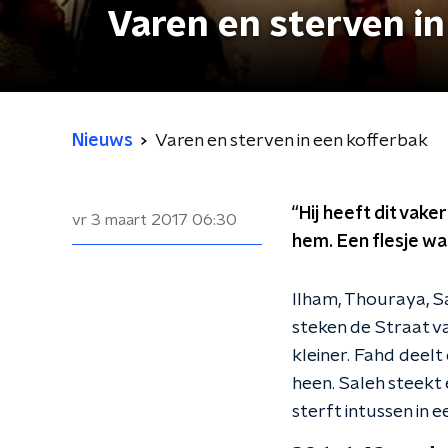
Varen en sterven in
Nieuws
Varen en sterven in een kofferbak
“Hij heeft dit vake
vr 3 maart 2017
06:30
hem. Een flesje wa
Ilham, Thouraya, S
steken de Straat v
kleiner. Fahd deelt
heen. Saleh steekt 
sterft intussen in 