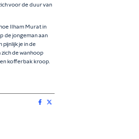
 zich voor de duur van
hoe Ilham Murat in
rop de jongeman aan
ijnlijk je in de
n zich de wanhoop
een kofferbak kroop.