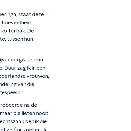
eringa, staat deze
e hoeveelheid
 kofferbak. De
to, tussen hun
jver eergisteren in
e. Daar zag ik in een
Nederlandse vrouwen,
ndeling van die
gespeeld.”
 probeerde na de
aar die lieten nooit
rechtszaak ben ik die
et zelf uitzoeken, ik