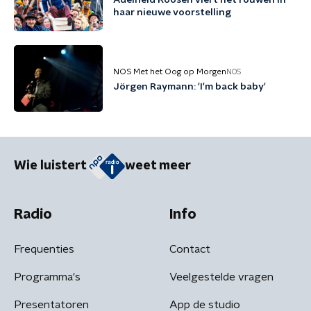
Adelheid Roosen viert het rouwen in
haar nieuwe voorstelling
NOS Met het Oog op Morgen
NOS
Jörgen Raymann: 'I'm back baby'
Wie luistert
weet meer
Radio
Info
Frequenties
Contact
Programma's
Veelgestelde vragen
Presentatoren
App de studio