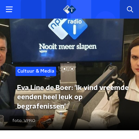
Cultuur & Media
Eva Line de Boer: 'Ik vind vreemde
eenden heel leuk op
begrafenissen'
foto:
VPRO