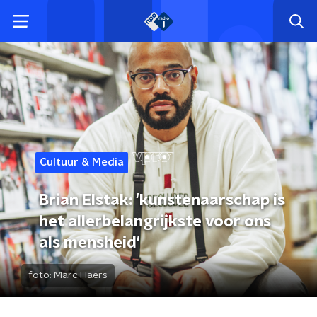
Cultuur & Media
Brian Elstak: 'kunstenaarschap is
het allerbelangrijkste voor ons
als mensheid'
foto:
Marc Haers