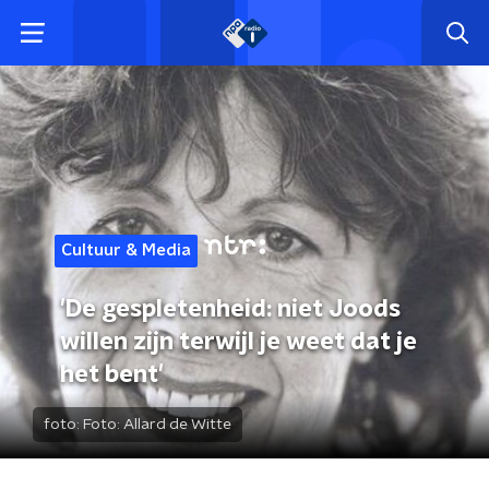
Cultuur & Media
'De gespletenheid: niet Joods
willen zijn terwijl je weet dat je
het bent'
foto:
Foto: Allard de Witte