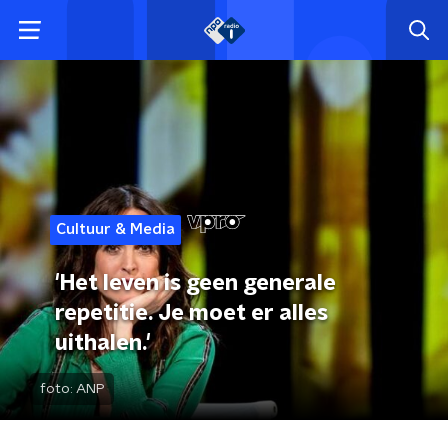
Cultuur & Media
'Het leven is geen generale
repetitie. Je moet er alles
uithalen.'
foto:
ANP