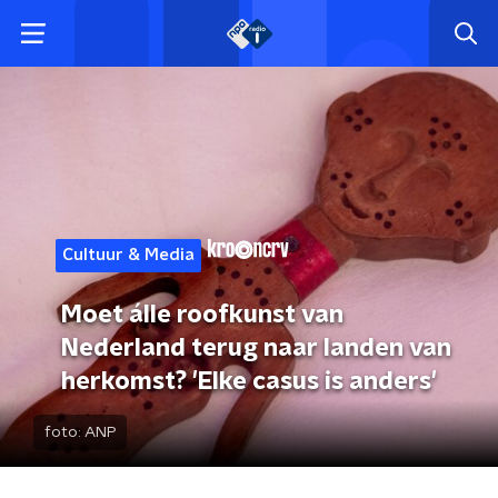
Cultuur & Media
Moet álle roofkunst van
Nederland terug naar landen van
herkomst? 'Elke casus is anders'
foto:
ANP