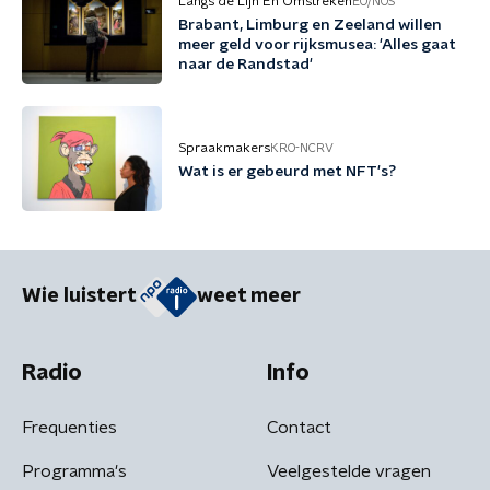
Langs de Lijn En Omstreken
EO/NOS
Brabant, Limburg en Zeeland willen
meer geld voor rijksmusea: 'Alles gaat
naar de Randstad'
Spraakmakers
KRO-NCRV
Wat is er gebeurd met NFT's?
Wie luistert
weet meer
Radio
Info
Frequenties
Contact
Programma's
Veelgestelde vragen