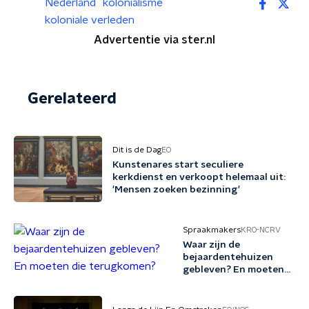
Nederland
kolonialisme
koloniale verleden
Advertentie via ster.nl
Gerelateerd
Dit is de Dag
EO
Kunstenares start seculiere
kerkdienst en verkoopt helemaal uit:
'Mensen zoeken bezinning'
Spraakmakers
KRO-NCRV
Waar zijn de
bejaardentehuizen
gebleven? En moeten
die terugkomen?