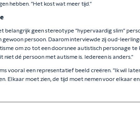
n hebben. "Het kost wat meer tijd."
pe
 belangrijk geen stereotype "hypervaardig slim" pers
n gewoon persoon. Daarom interviewde zij oud-leerling
tisme om zo tot een doorsnee autistisch personage te k
 niet dé persoon met autisme is. Iedereen is anders."
s vooral een representatief beeld creëren. "Ik wil laten 
en. Elkaar moet zien, de tijd moet nemen voor elkaar 