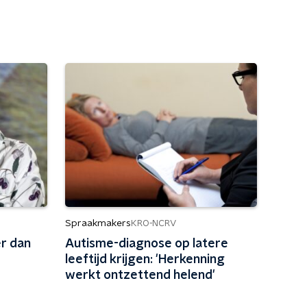
Spraakmakers
KRO-NCRV
er dan
Autisme-diagnose op latere
leeftijd krijgen: 'Herkenning
werkt ontzettend helend'