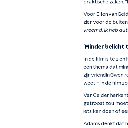
praktische zaken. "
Voor Ellen van Gelde
zien voor de buite
vreemd, ik heb au
'Minder belicht 
In de film is te zi
een thema dat minder
zijn vriendin Gwen 
weet – in de film zo
Van Gelder herkent d
getroost zou moeten
iets kan doen of e
Adams denkt dat he