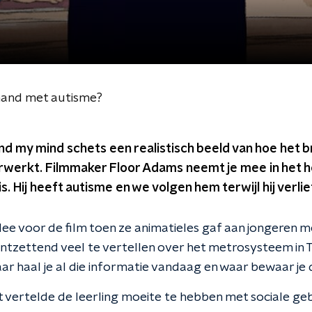
emand met autisme?
nd my mind schets een realistisch beeld van hoe het 
rwerkt. Filmmaker Floor Adams neemt je mee in het h
. Hij heeft autisme en we volgen hem terwijl hij verli
ee voor de film toen ze animatieles gaf aan jongeren m
 ontzettend veel te vertellen over het metrosysteem in 
r haal je al die informatie vandaag en waar bewaar je d
 vertelde de leerling moeite te hebben met sociale ge