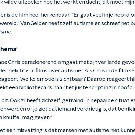
Ik wilde uitzoeken hoe het werkt en dacht, dit moet mijn
r is de film heel herkenbaar. "Er gaat veel in je hoofd o
nwereld." Van Gelder heeft zelf autisme en schreef het 
tisme
.
thema'
en hoe Chris beredenerend omgaat met zijn verliefde gevo
 belicht is in films over autisme." Als Chris in de film sek
reageert. Welke emotie is zichtbaar? Daarop reageert hij 
ekt een bibliothecaris naar het juiste script in zijn hoofd.
it. Ook zij heeft zichzelf 'getraind' in bepaalde situatie
 worden of je ziet dat iemand verdrietig is, dat ben ik i
en knuffel mag geven."
t een misvatting is dat mensen met autisme niet kunne