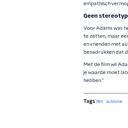
empathisch vermoge
Geen stereoty
Voor Adams was het
te zetten, maar ee
en vrienden met au
benadrukken dat dit
Met de film wil Adam
je waarde moet lat
hebben."
Tags
film
autisme