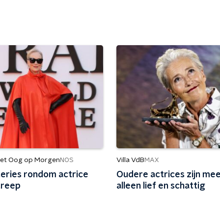
et Oog op Morgen
Villa VdB
NOS
MAX
eries rondom actrice
Oudere actrices zijn me
treep
alleen lief en schattig