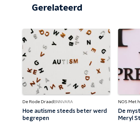
Gerelateerd
De Rode Draad
NOS Met h
BNNVARA
Hoe autisme steeds beter werd
De myst
begrepen
Meryl S