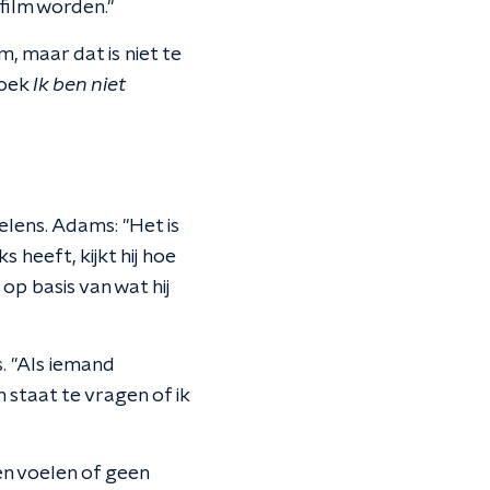
 film worden."
m, maar dat is niet te
boek
Ik ben niet
elens. Adams: "Het is
s heeft, kijkt hij hoe
op basis van wat hij
s. "Als iemand
n staat te vragen of ik
n voelen of geen