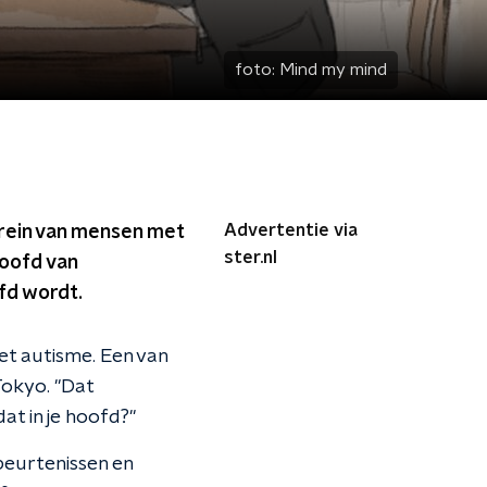
foto:
Mind my mind
Advertentie via
brein van mensen met
ster.nl
oofd van
efd wordt.
et autisme. Een van
Tokyo. "Dat
at in je hoofd?"
beurtenissen en