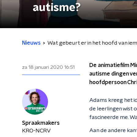
autisme?
Nieuws
Wat gebeurt er in het hoofd van i
De animatiefilm Mi
za 18 januari 2020
16:51
autisme dingen ve
hoofdpersoon Chris
Adams kreeg het id
de leerlingen wist
fascineerde me. Waa
Spraakmakers
Aan de andere kant
KRO-NCRV