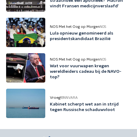
straathoek een apotheek? 'Macron
vindt Fransen medicijnverslaafd'
NOS Met het Oog op Morgen
NOS
Lula opnieuw genomineerd als
presidentskandidaat Brazilië
NOS Met het Oog op Morgen
NOS
Wat voor vuurwapen kregen
wereldleiders cadeau bij de NAVO-
top?
Vroeg!
BNNVARA
Kabinet scherpt wet aan in strijd
tegen Russische schaduwvloot