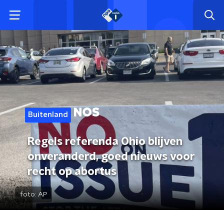
Buitenland
Regels referenda Ohio blijven
onveranderd, goed nieuws voor
recht op abortus
foto:
AP