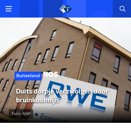
Buitenland
Duits dorpje verzwolgen door
bruinkoolmijn
foto:
ANP