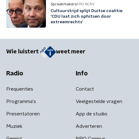
Spraakmakers
KRO-NCRV
Cultuurstrijd splijt Duitse coalitie:
'CDU laat zich ophitsen door
extreemrechts'
Wie luistert
weet meer
Radio
Info
Frequenties
Contact
Programma's
Veelgestelde vragen
Presentatoren
App de studio
Muziek
Adverteren
Gemist
NPO Campus