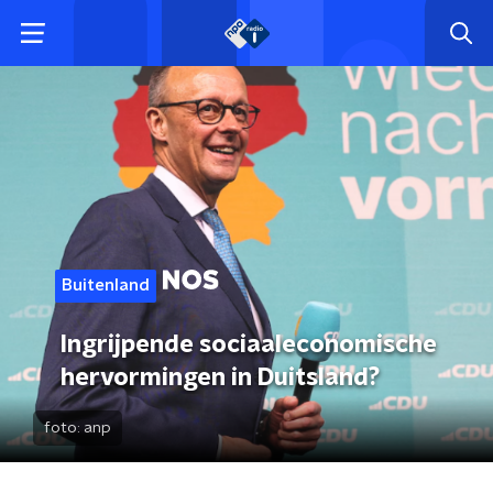
Buitenland
Ingrijpende sociaaleconomische
hervormingen in Duitsland?
foto:
anp