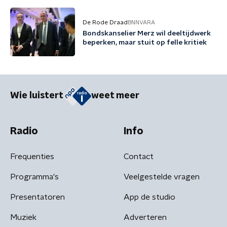
De Rode Draad
BNNVARA
Bondskanselier Merz wil deeltijdwerk
beperken, maar stuit op felle kritiek
Wie luistert
weet meer
Radio
Info
Frequenties
Contact
Programma's
Veelgestelde vragen
Presentatoren
App de studio
Muziek
Adverteren