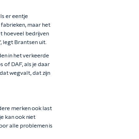
s er eentje
e fabrieken, maar het
et hoeveel bedrijven
, legt Brantsen uit.
den in het verkeerde
s of DAF, als je daar
dat wegvalt, dat zijn
dere merken ook last
e kan ook niet
oor alle problemen is