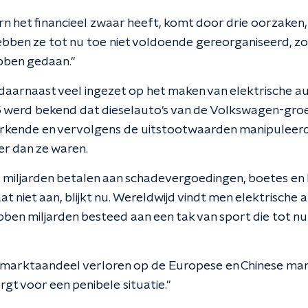
n het financieel zwaar heeft, komt door drie oorzaken,
ebben ze tot nu toe niet voldoende gereorganiseerd, zo
bben gedaan."
aarnaast veel ingezet op het maken van elektrische aut
15 werd bekend dat dieselauto's van de Volkswagen-gr
herkende en vervolgens de uitstootwaarden manipuleer
r dan ze waren.
iljarden betalen aan schadevergoedingen, boetes en 
aat niet aan, blijkt nu. Wereldwijd vindt men elektrische 
bben miljarden besteed aan een tak van sport die tot n
marktaandeel verloren op de Europese en Chinese markt
gt voor een penibele situatie."