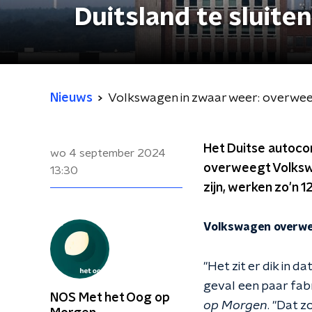
Duitsland te sluiten
Nieuws
Volkswagen in zwaar weer: overweegt
Het Duitse autocon
wo 4 september 2024
overweegt Volkswag
13:30
zijn, werken zo'n 
Volkswagen overwee
"Het zit er dik in 
geval een paar fabr
NOS Met het Oog op
op Morgen
. "Dat 