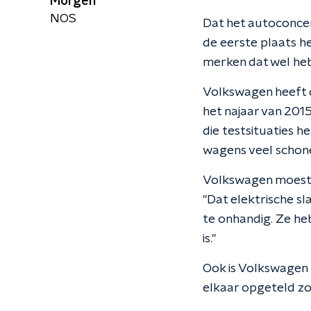
Morgen
NOS
Dat het autoconcer
de eerste plaats h
merken dat wel he
Volkswagen heeft d
het najaar van 20
die testsituaties 
wagens veel schone
Volkswagen moest m
"Dat elektrische sl
te onhandig. Ze he
is."
Ook is Volkswagen 
elkaar opgeteld zor