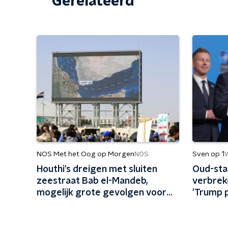
Gerelateerd
NOS Met het Oog op Morgen
Sven op 1
NOS
Houthi's dreigen met sluiten
Oud-sta
zeestraat Bab el-Mandeb,
verbrek
mogelijk grote gevolgen voor
'Trump 
olietransport naar Azië
voor di