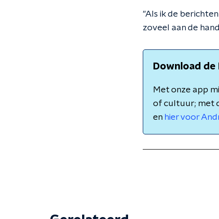
"Als ik de berichte
zoveel aan de hand
Download de 
Met onze app mis
of cultuur; met 
en
hier voor And