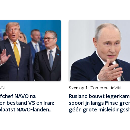
Sven op 1 - Zomereditie
WNL
WNL
fchef NAVO na
Rusland bouwt legerkam
en bestand VS en Iran:
spoorlijn langs Finse grens
plaatst NAVO-landen
géén grote misleidingss
lemma'