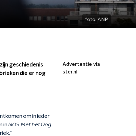
foto:
ANP
Advertentie via
zijn geschiedenis
ster.nl
brieken die er nog
 ontkomen om in ieder
n in
NOS Met het Oog
iek."