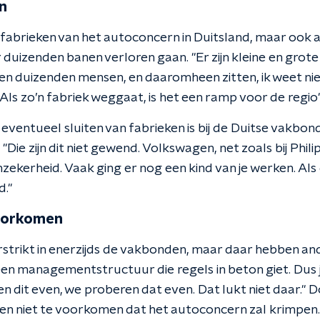
n
fabrieken van het autoconcern in Duitsland, maar ook al
r duizenden banen verloren gaan. "Er zijn kleine en grot
ken duizenden mensen, en daaromheen zitten, ik weet ni
. Als zo’n fabriek weggaat, is het een ramp voor de regio"
eventueel sluiten van fabrieken is bij de Duitse vakbon
Die zijn dit niet gewend. Volkswagen, net zoals bij Philip
zekerheid. Vaak ging er nog een kind van je werken. Als 
d."
voorkomen
rstrikt in enerzijds de vakbonden, maar daar hebben an
een managementstructuur die regels in beton giet. Dus j
 dit even, we proberen dat even. Dat lukt niet daar." D
en niet te voorkomen dat het autoconcern zal krimpen.