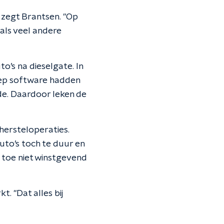
 zegt Brantsen. "Op
als veel andere
o’s na dieselgate. In
oep software hadden
de. Daardoor leken de
hersteloperaties.
auto’s toch te duur en
u toe niet winstgevend
. "Dat alles bij