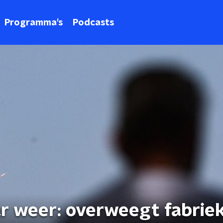
Programma's
Podcasts
r weer: overweegt fabriek