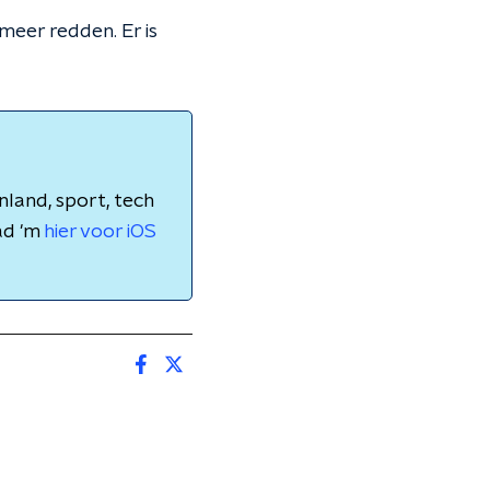
 meer redden. Er is
nland, sport, tech
ad 'm
hier voor iOS