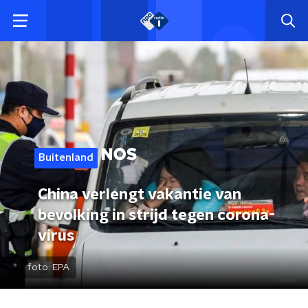
Buitenland
China verlengt vakantie van
bevolking in strijd tegen corona-
virus
foto:
EPA