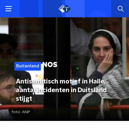
Buitenland
Antisemitisch motief in Halle,
aantal incidenten in Duitsland
stijgt
foto:
ANP