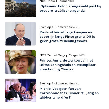
NOS Radio 1 Journaal
NOS
'Oplaaiend kolonistengeweld past bij
bredere Israëlische agenda'
Sven op 1 - Zomereditie
WNL
Rusland bouwt legerkampen en
spoorlijn langs Finse grens: 'Dit is
géén grote misleidingsshow'
NOS Met het Oog op Morgen
NOS
Prinses Anne: de werkbij van het
Britse koningshuis en steunpilaar
voor koning Charles
Sven op 1 - Zomereditie
WNL
Michiel Vos geen fan van
Correspondents' Dinner: 'Glijerig en
glibberig nerdfest'