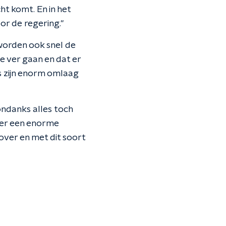
ht komt. En in het
or de regering."
 worden ook snel de
e ver gaan en dat er
 zijn enorm omlaag
 ondanks alles toch
 er een enorme
over en met dit soort