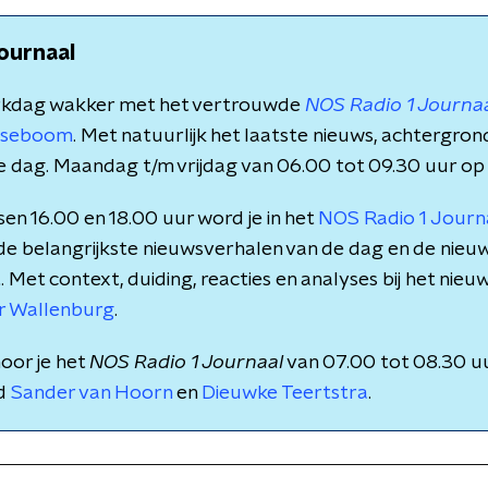
ournaal
rkdag wakker met het vertrouwde
NOS Radio 1 Journa
rsseboom
. Met natuurlijk het laatste nieuws, achtergro
e dag. Maandag t/m vrijdag van 06.00 tot 09.30 uur op
en 16.00 en 18.00 uur word je in het
NOS Radio 1 Jour
 de belangrijkste nieuwsverhalen van de dag en de nieu
et context, duiding, reacties en analyses bij het nieuws
r Wallenburg
.
oor je het
NOS Radio 1 Journaal
van 07.00 tot 08.30 u
nd
Sander van Hoorn
en
Dieuwke Teertstra
.