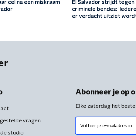
aar cel na een miskraam
El Salvador strijdt tegen
lvador
criminele bendes: 'Ieder
er verdacht uitziet word
opgepakt'
er
o
Abonneer je op o
Elke zaterdag het beste
act
gestelde vragen
de studio