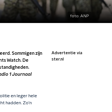
foto:
ANP
Advertentie via
teerd. Sommigen zijn
ster.nl
hts Watch. De
mstandigheden.
dio 1 Journaal
litie en leger hele
ht hadden. Zo'n