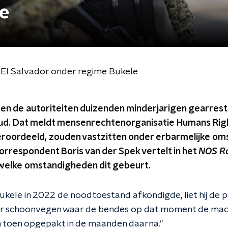
le
 El Salvador onder regime Bukele
bben de autoriteiten duizenden minderjarigen gearres
oud. Dat meldt mensenrechtenorganisatie Humans Rig
 veroordeeld, zouden vastzitten onder erbarmelijke o
rrespondent Boris van der Spek vertelt in het
NOS Ra
welke omstandigheden dit gebeurt.
kele in 2022 de noodtoestand afkondigde, liet hij de po
ador schoonvegen waar de bendes op dat moment de mac
 toen opgepakt in de maanden daarna."