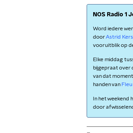
NOS Radio 1 J
Word iedere we
door
Astrid Ke
vooruitblik op d
Elke middag tuss
bijgepraat over
van dat moment. M
handen van
Fleu
In het weekend h
door afwissele