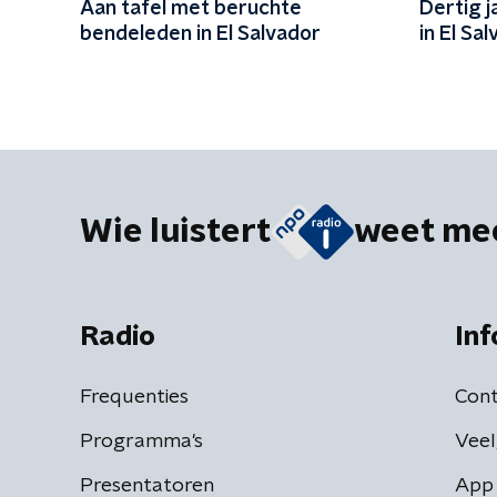
Aan tafel met beruchte
Dertig j
bendeleden in El Salvador
in El Sa
Wie luistert
weet me
Radio
Inf
Frequenties
Cont
Programma's
Veel
Presentatoren
App 