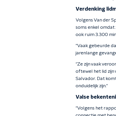
Verdenking lid
Volgens Van der Sp
soms enkel omdat z
ook ruim 3.300 min
"Vaak gebeurde dat
jarenlange gevange
"Ze zijn vaak vero
oftewel het lid zij
Salvador. Dat komt
onduidelijk zijn."
Valse bekenteni
"Volgens het rappo
connectie met bend