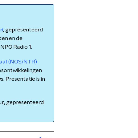
al
, gepresenteerd
nden en de
 NPO Radio 1.
naal (NOS/NTR)
wsontwikkelingen
. Presentatie is in
ur, gepresenteerd