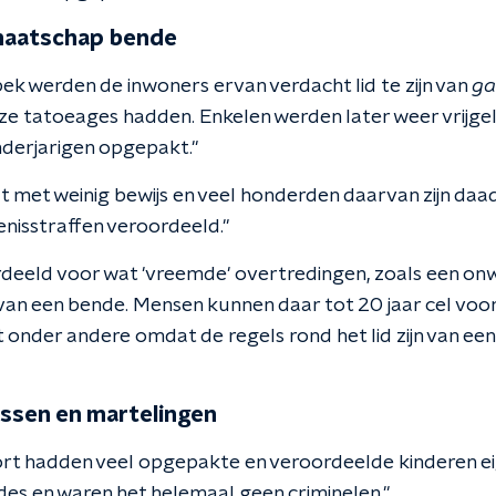
maatschap bende
ek werden de inwoners ervan verdacht lid te zijn van
ga
e tatoeages hadden. Enkelen werden later weer vrijgela
derjarigen opgepakt."
 met weinig bewijs en veel honderden daarvan zijn daad
nisstraffen veroordeeld."
ordeeld voor wat 'vreemde' overtredingen, zoals een on
n van een bende. Mensen kunnen daar tot 20 jaar cel voor 
 onder andere omdat de regels rond het lid zijn van ee
ssen en martelingen
rt hadden veel opgepakte en veroordeelde kinderen ei
es en waren het helemaal geen criminelen."