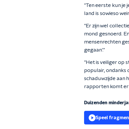
"Ten eerste kun je 
land is sowieso wei
"Er zijn wel collec
mond gesnoerd. En 
mensenrechten ges
gegaan'."
"Het is veiliger op
populair, ondanks 
schaduwzijde aan he
rapporten komt er 
Duizenden minderja
Speel fragmen