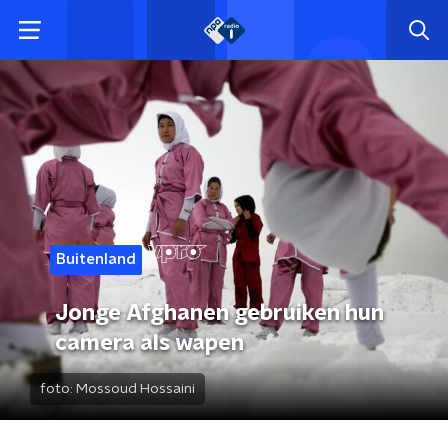
Buitenland
Jonge Afghanen gebruiken hun
camera als wapen
foto:
Mossoud Hossaini