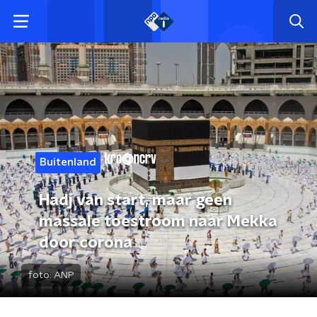
Buitenland
Hadj van start, maar geen
massale toestroom naar Mekka
door corona
foto:
ANP