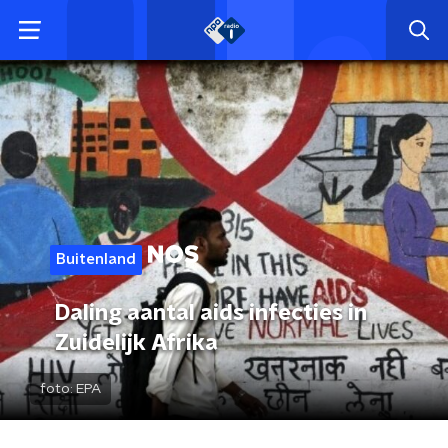
Buitenland
Daling aantal aids infecties in
Zuidelijk Afrika
foto:
EPA