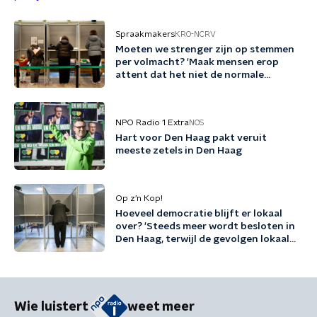
Spraakmakers
KRO-NCRV
Moeten we strenger zijn op stemmen
per volmacht? 'Maak mensen erop
attent dat het niet de normale
procedure is'
NPO Radio 1 Extra
NOS
Hart voor Den Haag pakt veruit
meeste zetels in Den Haag
Op z’n Kop!
Hoeveel democratie blijft er lokaal
over? 'Steeds meer wordt besloten in
Den Haag, terwijl de gevolgen lokaal
landen'
Wie luistert
weet meer