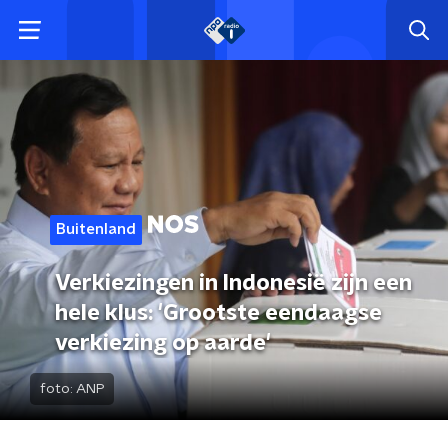
Buitenland
Verkiezingen in Indonesië zijn een
hele klus: 'Grootste eendaagse
verkiezing op aarde'
foto:
ANP