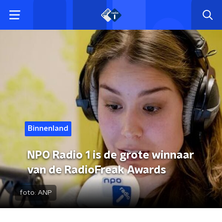
Binnenland
NPO Radio 1 is de grote winnaar
van de RadioFreak Awards
foto:
ANP