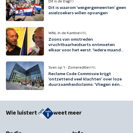
Dit is de Dag
EO
Dit is waarom 'weigergemeenten' geen
asielzoekers willen opvangen
WNL In de Kantine
WNL
Zoons van omstreden
vruchtbaarheidsarts ontmoeten
elkaar voor het eerst: 'Iedere maand
familie erbij'
Sven op 1 - Zomereditie
WNL
Reclame Code Commissie krijgt
'ontzettend veel klachten' over loze
duurzaamheidsclaims: 'Vliegen één
keer per jaar met biobrandstof'
Wie luistert
weet meer