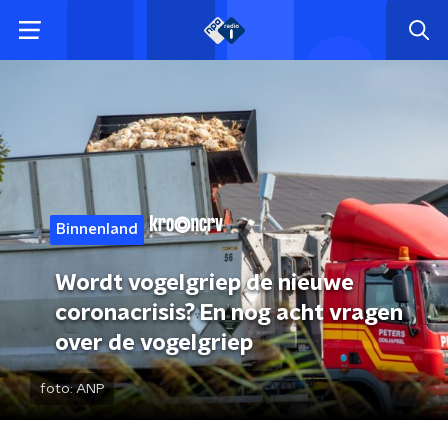
Binnenland
Wordt vogelgriep de nieuwe
coronacrisis? En nog acht vragen
over de vogelgriep
foto:
ANP