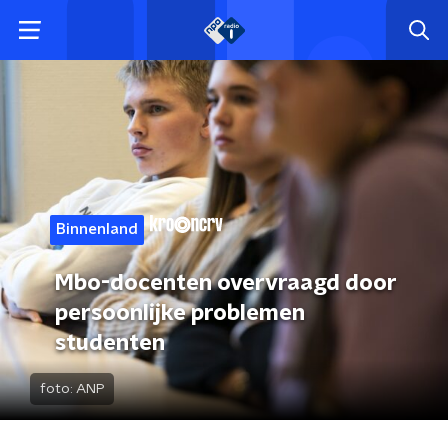
Binnenland
Mbo-docenten overvraagd door
persoonlijke problemen
studenten
foto:
ANP