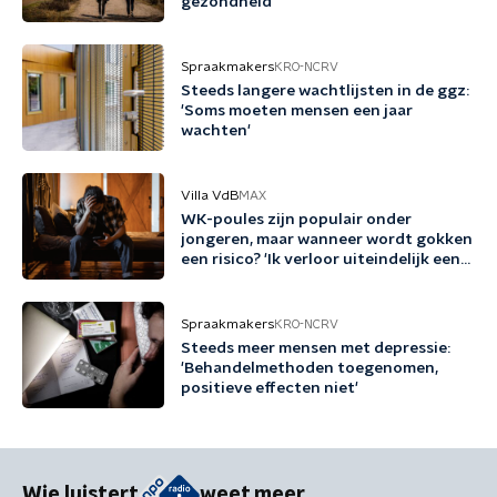
gezondheid
Spraakmakers
KRO-NCRV
Steeds langere wachtlijsten in de ggz:
'Soms moeten mensen een jaar
wachten'
Villa VdB
MAX
WK-poules zijn populair onder
jongeren, maar wanneer wordt gokken
een risico? 'Ik verloor uiteindelijk een
half miljoen euro'
Spraakmakers
KRO-NCRV
Steeds meer mensen met depressie:
'Behandelmethoden toegenomen,
positieve effecten niet'
Wie luistert
weet meer