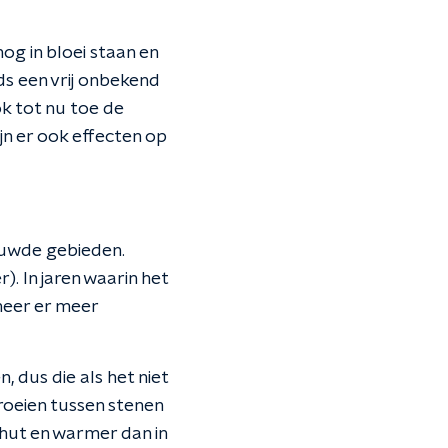
og in bloei staan en
ds een vrij onbekend
ok tot nu toe de
n er ook effecten op
ouwde gebieden.
. In jaren waarin het
neer er meer
, dus die als het niet
roeien tussen stenen
schut en warmer dan in