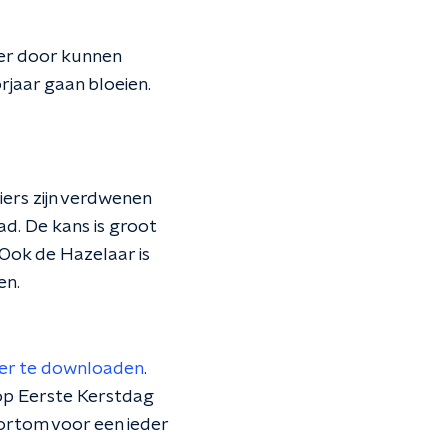
ger door kunnen
orjaar gaan bloeien.
ers zijn verdwenen
d. De kans is groot
Ook de Hazelaar is
en.
ier te downloaden
.
 op Eerste Kerstdag
ortom voor een ieder