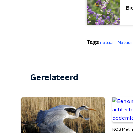
Bi
Tags
natuur
Natuur 
Gerelateerd
NOS Met h