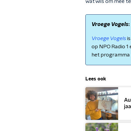
wat wils om mee te
Vroege Vogels
Vroege Vogels
i
op NPO Radio 1 e
het programma
Lees ook
Au
jaa