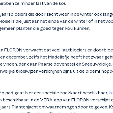
hebben ze minder last van de kou.
ajaarsbloeiers die door zacht weer in de winter ook lan
oeiers die juist aan het einde van de winter of in het vo
algemeen planten die goed tegen kou kunnen.
n FLORON verwacht dat veel laatbloeiers en doorbloei
en december, zelfs het Madeliefje heeft het zwaar geha
e vinden, denk aan Paarse dovenetel en Sneeuwklokje. 
ouwelijke bloeiwijzen verschijnen bijna uit de bloemknopp
op pad gaat is er een speciale zoekkaart beschikbaar,
h
pp beschikbaar. In de VERA-app van FLORON verschijnt
ejaars Plantenjacht om waarnemingen door te geven. K