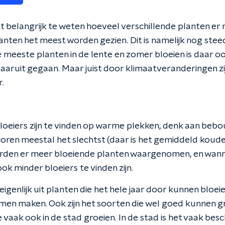
belangrijk te weten hoeveel verschillende planten er n
anten het meest worden gezien. Dit is namelijk nog stee
 meeste planten in de lente en zomer bloeien is daar o
aruit gegaan. Maar juist door klimaatveranderingen zij
r.
oeiers zijn te vinden op warme plekken, denk aan beb
ren meestal het slechtst (daar is het gemiddeld kouder)
orden er meer bloeiende planten waargenomen, en wan
ok minder bloeiers te vinden zijn.
eigenlijk uit planten die het hele jaar door kunnen bloeien
emen maken. Ook zijn het soorten die wel goed kunnen g
ie vaak ook in de stad groeien. In de stad is het vaak be