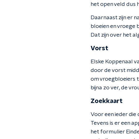
het open veld dus 
Daarnaast zijn er n
bloeien en vroege bl
Dat zijn over het 
Vorst
Elske Koppenaal va
door de vorst midd
om vroegbloeiers t
bijna zo ver, de vr
Zoekkaart
Voor een ieder die 
Tevens is er een a
het formulier Eind