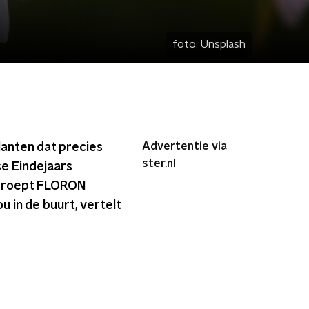
foto:
Unsplash
Advertentie via
planten dat precies
ster.nl
se Eindejaars
i, roept FLORON
u in de buurt, vertelt