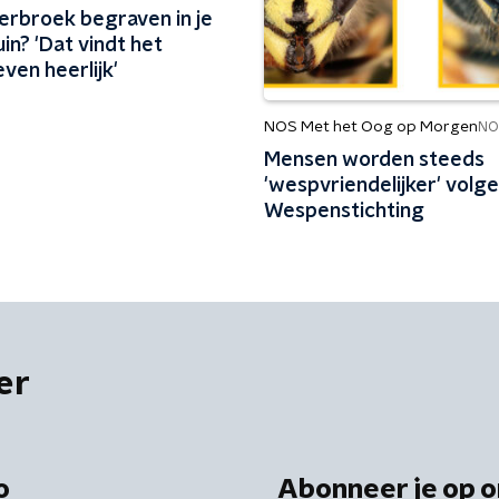
erbroek begraven in je
in? 'Dat vindt het
ven heerlijk'
NOS Met het Oog op Morgen
NO
Mensen worden steeds
'wespvriendelijker' volg
Wespenstichting
er
o
Abonneer je op o