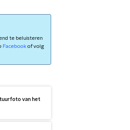
nd te beluisteren
p
Facebook
of volg
tuurfoto van het