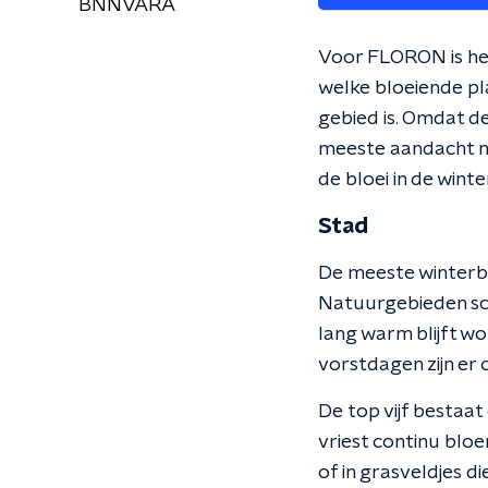
BNNVARA
Voor FLORON is het 
welke bloeiende pl
gebied is. Omdat de
meeste aandacht na
de bloei in de winte
Stad
De meeste winterbl
Natuurgebieden sco
lang warm blijft w
vorstdagen zijn er o
De top vijf bestaat 
vriest continu blo
of in grasveldjes d