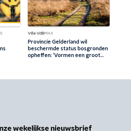
Villa VdB
S
MAX
Provincie Gelderland wil
ens
beschermde status bosgronden
opheffen: 'Vormen een groot
natuurarchief'
nze wekelijkse nieuwsbrief