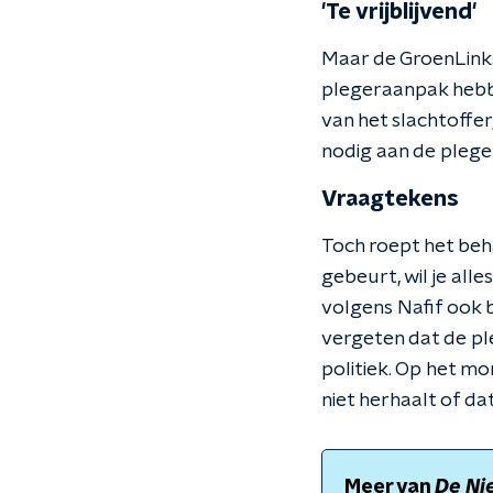
'Te vrijblijvend'
Maar de GroenLinks-
plegeraanpak hebbe
van het slachtoffe
nodig aan de plege
Vraagtekens
Toch roept het beh
gebeurt, wil je all
volgens Nafif ook b
vergeten dat de pl
politiek. Op het mo
niet herhaalt of dat
Meer van
De Ni