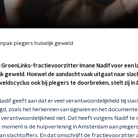
ak plegers huiselijk geweld
 GroenLinks-fractievoorzitter Imane Nadif voor een l
ijk geweld. Hoewel de aandacht vaak uitgaat naar slach
eldscyclus ook bij plegers te doorbreken, stelt zij in
adif geeft aan dat er veel verantwoordelijkheid bij slach
d, zoals het herkennen van signalen en het documente
 verantwoordelijkheid niet. Dat heeft volgens Nadif t
it moment is de hulpverlening in Amsterdam aan plegers
n slachtoffers. En dat omschrijft de fractievoorzitter al