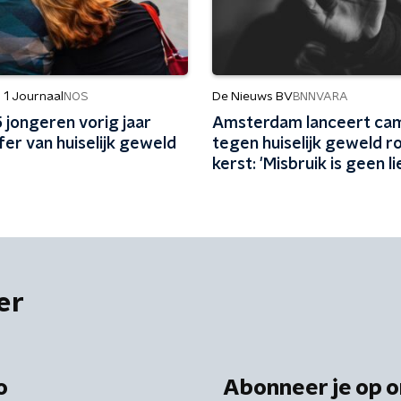
 1 Journaal
De Nieuws BV
NOS
BNNVARA
5 jongeren vorig jaar
Amsterdam lanceert ca
fer van huiselijk geweld
tegen huiselijk geweld 
kerst: 'Misbruik is geen li
er
o
Abonneer je op o