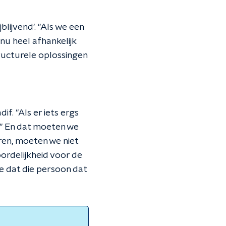
lijvend'. "Als we een
u heel afhankelijk
ructurele oplossingen
. "Als er iets ergs
n." En dat moeten we
ren, moeten we niet
ordelijkheid voor de
je dat die persoon dat