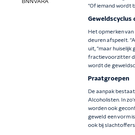
BNNVARA
"Of iemand wordt be
Geweldscyclus 
Het opmerken van h
deuren afspeelt. "A
uit, "maar huiselij
fractievoorzitter d
wordt de geweldscy
Praatgroepen
De aanpak bestaat 
Alcoholisten. In z
worden ook geconfr
geweld een vorm is 
ook bij slachtoffers