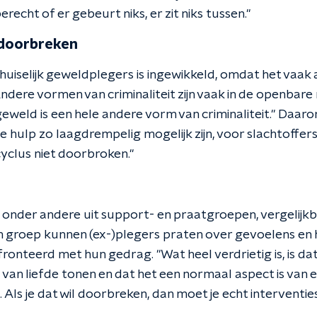
recht of er gebeurt niks, er zit niks tussen."
doorbreken
uiselijk geweldplegers is ingewikkeld, omdat het vaak 
ndere vormen van criminaliteit zijn vaak in de openbare 
k geweld is een hele andere vorm van criminaliteit." Daa
e hulp zo laagdrempelig mogelijk zijn, voor slachtoffer
clus niet doorbroken."
onder andere uit support- en praatgroepen, vergelij
o'n groep kunnen (ex-)plegers praten over gevoelens en
onteerd met hun gedrag. "Wat heel verdrietig is, is da
van liefde tonen en dat het een normaal aspect is van ee
. Als je dat wil doorbreken, dan moet je echt interventie