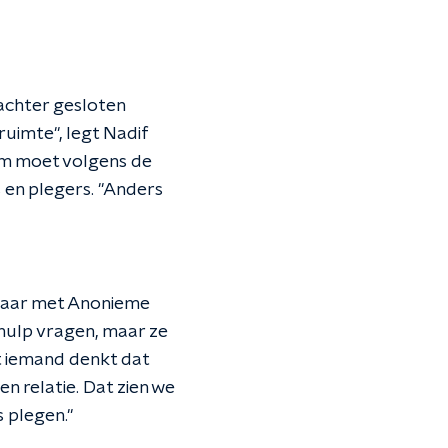
achter gesloten
ruimte", legt Nadif
rom moet volgens de
s en plegers. "Anders
kbaar met Anonieme
 hulp vragen, maar ze
t iemand denkt dat
n relatie. Dat zien we
s plegen."