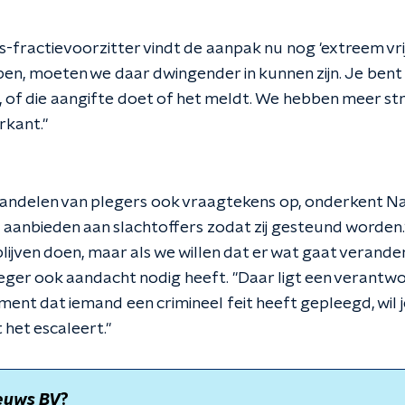
fractievoorzitter vindt de aanpak nu nog 'extreem vrijb
n, moeten we daar dwingender in kunnen zijn. Je bent n
r, of die aangifte doet of het meldt. We hebben meer st
rkant."
andelen van plegers ook vraagtekens op, onderkent Nadif
es aanbieden aan slachtoffers zodat zij gesteund worde
lijven doen, maar als we willen dat er wat gaat verande
eger ook aandacht nodig heeft. "Daar ligt een verantwo
ment dat iemand een crimineel feit heeft gepleegd, wil 
 het escaleert."
euws BV
?