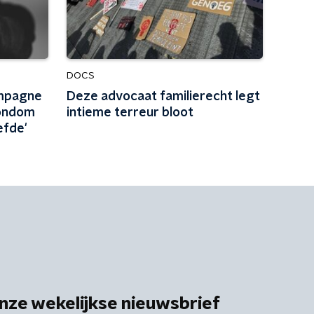
DOCS
mpagne
Deze advocaat familierecht legt
rondom
intieme terreur bloot
efde'
nze wekelijkse nieuwsbrief