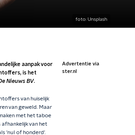
foto:
Unsplash
Advertentie via
andelijke aanpak voor
ster.nl
toffers, is het
De Nieuws BV
.
toffers van huiselijk
ren van geweld. Maar
e maken met het taboe
 afhankelijk van het
s 'nul of honderd'.