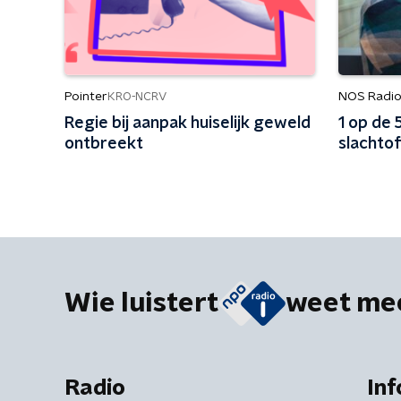
Pointer
NOS Radio
KRO-NCRV
Regie bij aanpak huiselijk geweld
1 op de 
ontbreekt
slachtof
Wie luistert
weet me
Radio
Inf