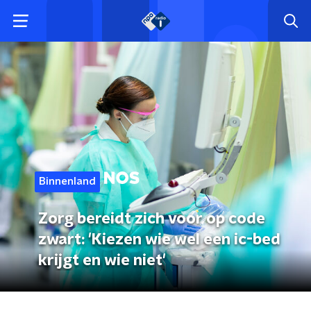
Binnenland
Zorg bereidt zich voor op code
zwart: 'Kiezen wie wel een ic-bed
krijgt en wie niet'