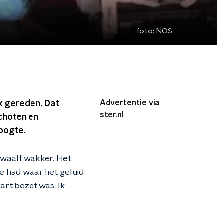
foto:
NOS
Advertentie via
ok gereden. Dat
ster.nl
choten en
hoogte.
waalf wakker. Het
e had waar het geluid
aart bezet was. Ik