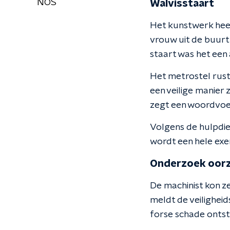
NOS
Walvisstaart
Het kunstwerk heet
vrouw uit de buurt
staart was het een
Het metrostel rust 
een veilige manier 
zegt een woordvoer
Volgens de hulpdiens
wordt een hele exerc
Onderzoek oor
De machinist kon ze
meldt de veiligheid
forse schade ontsta