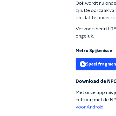
Ook wordt nu onder
zijn. De oorzaak va
om dat te onderzo
Vervoersbedrijf RE
ongeluk.
Metro Spijkenisse
Speel fragmen
Download de NPO
Met onze app mis je
cultuur; met de NP
voor Android
.