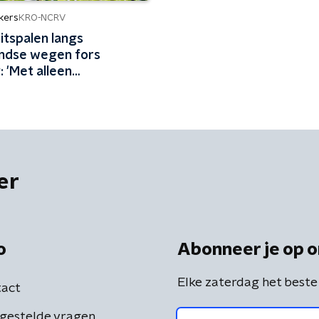
kers
KRO-NCRV
litspalen langs
ndse wegen fors
 'Met alleen
shandhaving blijft effect
'
er
o
Abonneer je op o
Elke zaterdag het beste
act
gestelde vragen