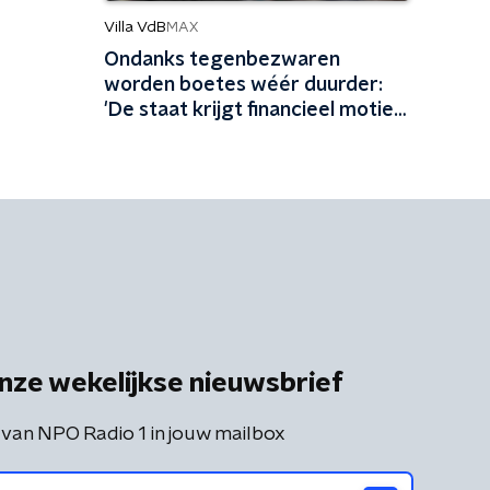
Villa VdB
MAX
Ondanks tegenbezwaren
worden boetes wéér duurder:
'De staat krijgt financieel motief
om burgers hard te straffen'
nze wekelijkse nieuwsbrief
 van NPO Radio 1 in jouw mailbox