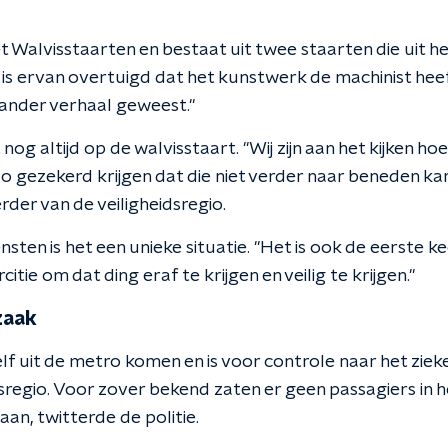
 Walvisstaarten en bestaat uit twee staarten die uit h
 is ervan overtuigd dat het kunstwerk de machinist hee
 ander verhaal geweest."
nog altijd op de walvisstaart. "Wij zijn aan het kijken h
zo gezekerd krijgen dat die niet verder naar beneden kan
der van de veiligheidsregio.
ten is het een unieke situatie. "Het is ook de eerste keer
itie om dat ding eraf te krijgen en veilig te krijgen."
zaak
lf uit de metro komen en is voor controle naar het ziek
sregio. Voor zover bekend zaten er geen passagiers in het 
an, twitterde de politie.