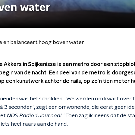
ven water
sse en balanceert hoog boven water
e Akkers in Spijkenisse is een metro door een stopbl
begin van de nacht. Een deel van de metro is doorges
 een kunstwerk achter de rails, op zo'n tien meter 
enden was het schrikken. "We werden om kwart over t
 à 3 seconden", zegt een omwonende, die eerst geen ide
het
NOS Radio 1 Journaal
. "Toen zag ik ineens dat de st
h iets heel raars aan de hand."