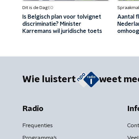
Dit is de Dag
Spraakma
EO
Is Belgisch plan voor tolvignet
Aantal f
discriminatie? Minister
Nederla
Karremans wil juridische toets
omhoog:
snelheid
beperkt
Wie luistert
weet me
Radio
Inf
Frequenties
Cont
Programma's
Veel