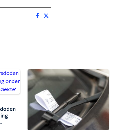
sdoden
ging