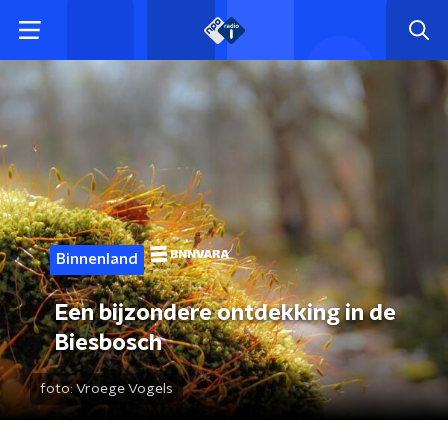
Binnenland
Een bijzondere ontdekking in de
Biesbosch
foto:
Vroege Vogels