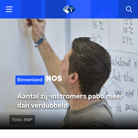
Binnenland
Aantal zij-instromers pabo meer
dan verdubbeld
foto:
ANP