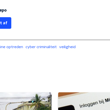
repo
t af
line optreden
cyber criminaliteit
veiligheid