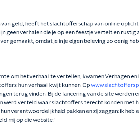
 van geld, heeft het slachtofferschap van online oplich
ijn geen verhalen die je op een feestje vertelt en rustig
er gemaakt, omdat je in je eigen beleving zo oenig hebt
te om het verhaal te vertellen, kwamen Verhagen en h
toffers hun verhaal kwijt kunnen. Op
www.slachtoffersp
ngen terug vinden. Bij de lancering van de site werden 
in werd verteld waar slachtoffers terecht konden met h
 hun verantwoordelijkheid pakken en zij zeggen: ik heb e
ld mij op die website.”