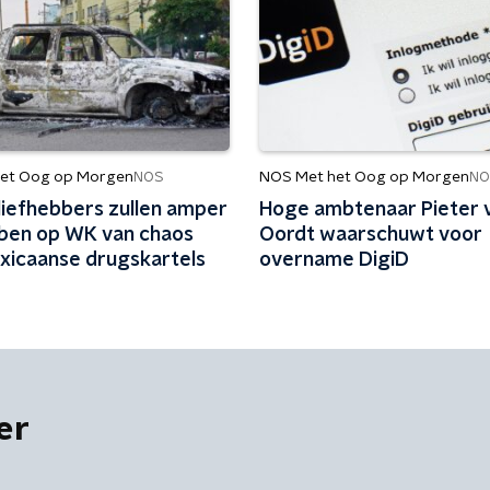
et Oog op Morgen
NOS Met het Oog op Morgen
NOS
NO
liefhebbers zullen amper
Hoge ambtenaar Pieter 
bben op WK van chaos
Oordt waarschuwt voor
xicaanse drugskartels
overname DigiD
er