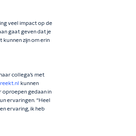
ting veel impact op de
 aan gaat geven dat je
 kunnen zijn om erin
aar collega’s met
reekt.nl
kunnen
er oproepen gedaan in
un ervaringen. “Heel
en ervaring, ik heb