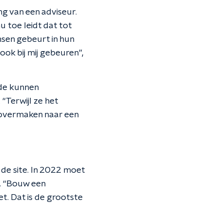
ng van een adviseur.
u toe leidt dat tot
nsen gebeurt in hun
ok bij mij gebeuren”,
ude kunnen
“Terwijl ze het
o overmaken naar een
de site. In 2022 moet
n. “Bouw een
et. Dat is de grootste