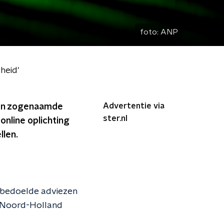
foto:
ANP
heid'
Advertentie via
 een zogenaamde
ster.nl
online oplichting
llen.
 bedoelde adviezen
f ‘Noord-Holland