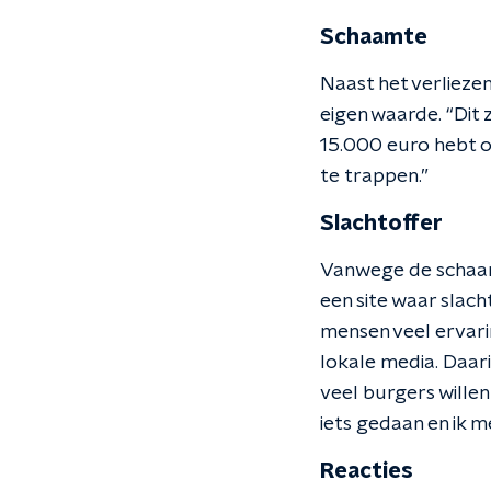
Schaamte
Naast het verliezen
eigen waarde. “Dit z
15.000 euro hebt ov
te trappen.”
Slachtoffer
Vanwege de schaam
een site waar slach
mensen veel ervari
lokale media. Daar
veel burgers willen
iets gedaan en ik me
Reacties