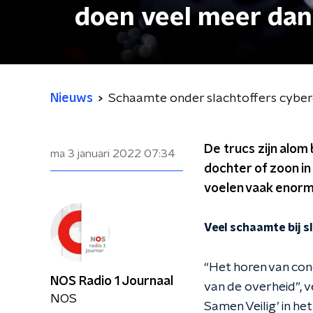
doen veel meer dan 
Nieuws
Schaamte onder slachtoffers cyberc
De trucs zijn alo
ma 3 januari 2022
07:34
dochter of zoon in
voelen vaak enorme
Veel schaamte bij s
“Het horen van con
NOS Radio 1 Journaal
van de overheid”, v
NOS
Samen Veilig’ in he