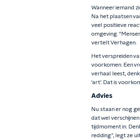
Wanneer iemand zich
Na het plaatsen van
veel positieve reac
omgeving. “Mensen 
vertelt Verhagen.
Het verspreiden va
voorkomen. Een vro
verhaal leest, denk
‘art’. Dat is voorko
Advies
Nu staan er nog ge
dat wel verschijne
tijdmoment in. Denk 
redding”, legt ze uit