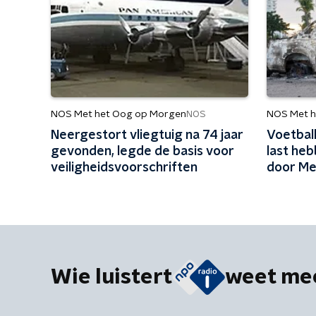
NOS Met het Oog op Morgen
NOS Met h
NOS
Neergestort vliegtuig na 74 jaar
Voetbal
gevonden, legde de basis voor
last he
veiligheidsvoorschriften
door Me
Wie luistert
weet me