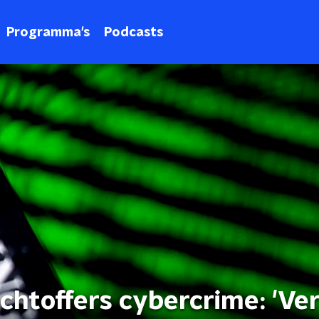
Programma's
Podcasts
chtoffers cybercrime: 'Ve