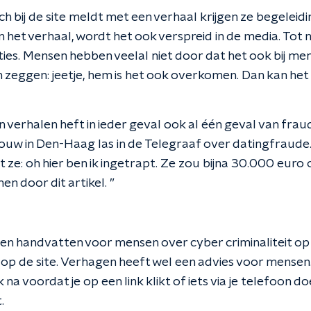
 bij de site meldt met een verhaal krijgen ze begeleidi
 het verhaal, wordt het ook verspreid in de media. Tot n
ties. Mensen hebben veelal niet door dat het ook bij me
zeggen: jeetje, hem is het ook overkomen. Dan kan het o
n verhalen heft in ieder geval ook al één geval van fra
uw in Den-Haag las in de Telegraaf over datingfraude. 
t ze: oh hier ben ik ingetrapt. Ze zou bijna 30.000 eur
men door dit artikel. ”
en handvatten voor mensen over cyber criminaliteit op 
n op de site. Verhagen heeft wel een advies voor mense
na voordat je op een link klikt of iets via je telefoon do
.