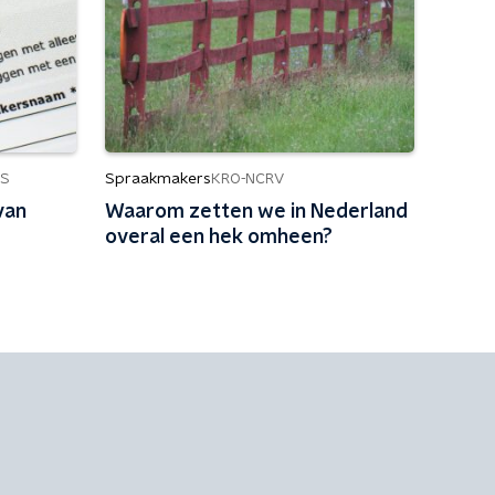
Spraakmakers
S
KRO-NCRV
van
Waarom zetten we in Nederland
overal een hek omheen?