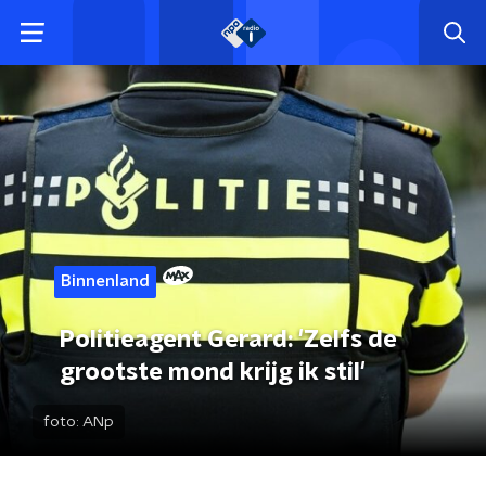
Binnenland
Politieagent Gerard: 'Zelfs de
grootste mond krijg ik stil'
foto:
ANp