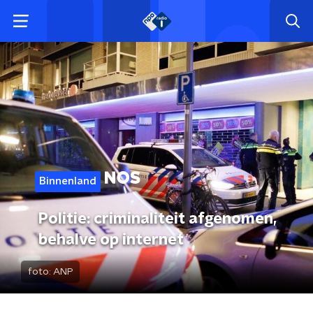
Binnenland
Politie: criminaliteit afgenomen,
behalve op internet
foto:
ANP