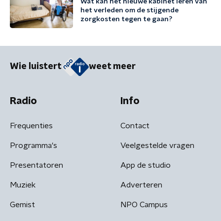
Wat kan het nieuwe kabinet leren van
het verleden om de stijgende
zorgkosten tegen te gaan?
Wie luistert
weet meer
Radio
Info
Frequenties
Contact
Programma's
Veelgestelde vragen
Presentatoren
App de studio
Muziek
Adverteren
Gemist
NPO Campus