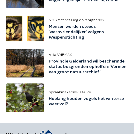
vogel: 'Eigenlijk is 'ie heel bijzonder'
NOS Met het Oog op Morgen
NOS
Mensen worden steeds
'wespvriendelijker' volgens
Wespenstichting
Villa VdB
MAX
Provincie Gelderland wil beschermde
status bosgronden opheffen: 'Vormen
een groot natuurarchief'
Spraakmakers
KRO-NCRV
Hoelang houden vogels het winterse
weer vol?