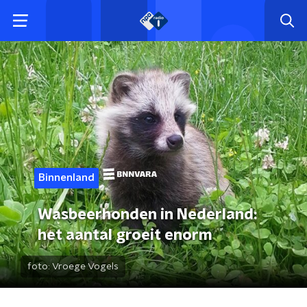
Binnenland
Wasbeerhonden in Nederland:
het aantal groeit enorm
foto:
Vroege Vogels