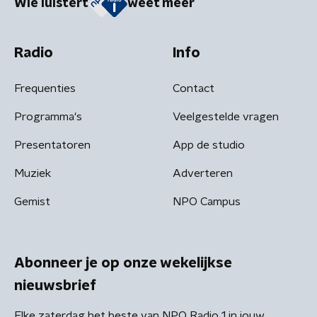
Wie luistert
weet meer
Radio
Info
Frequenties
Contact
Programma's
Veelgestelde vragen
Presentatoren
App de studio
Muziek
Adverteren
Gemist
NPO Campus
Abonneer je op onze wekelijkse
nieuwsbrief
Elke zaterdag het beste van NPO Radio 1 in jouw