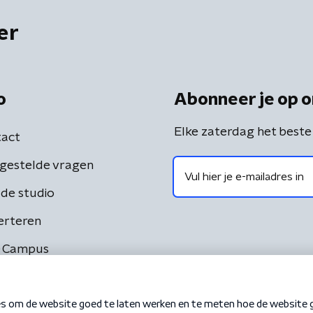
er
o
Abonneer je op o
Elke zaterdag het beste
act
gestelde vragen
de studio
erteren
 Campus