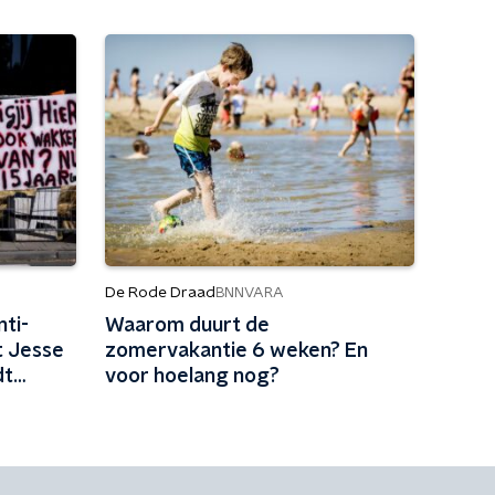
De Rode Draad
BNNVARA
nti-
Waarom duurt de
t Jesse
zomervakantie 6 weken? En
dt
voor hoelang nog?
en