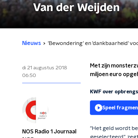
Van der Weijden
Nieuws
'Bewondering' en 'dankbaarheid' v
Met zijn monster
di 21 augustus 2018
miljoen euro opge
06:50
KWF over opbrengs
Speel fragmen
"Het geld wordt b
NOS Radio 1 Journaal
geselecteerd", zeg