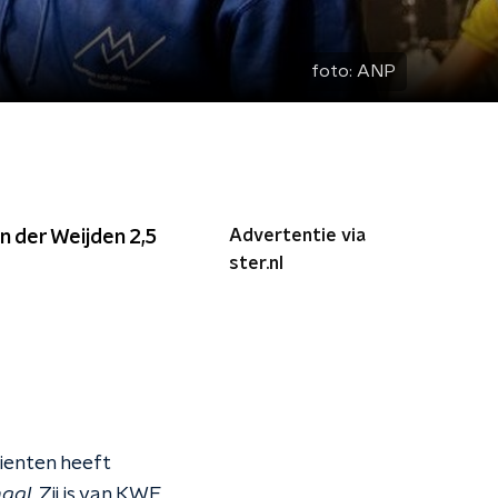
foto:
ANP
Advertentie via
 der Weijden 2,5
ster.nl
ienten heeft
naal
. Zij is van KWF