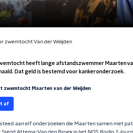
oor zwemtocht Van der Weijden
zwemtocht heeft lange afstandszwemmer Maarten van
haald. Dat geld is bestemd voor kankeronderzoek.
t zwemtocht Maarten van der Weijden
t af
esteed aan elf onderzoeken die Maarten samen met pat
t Sigrid Attema-Van den Broek in het
NOS Radio 1 Jour