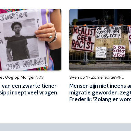
et Oog op Morgen
Sven op 1 - Zomereditie
NOS
WNL
 van een zwarte tiener
Mensen zijn niet ineens a
ssippi roept veel vragen
migratie geworden, zeg
Frederik: 'Zolang er wor
gepeild, zijn mensen teg
migratie'