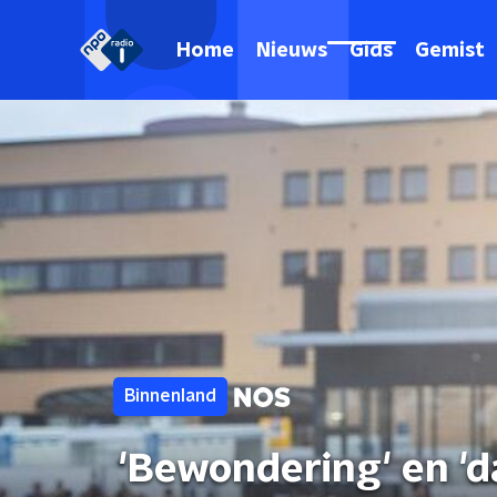
Home
Nieuws
Gids
Gemist
Binnenland
'Bewondering' en '