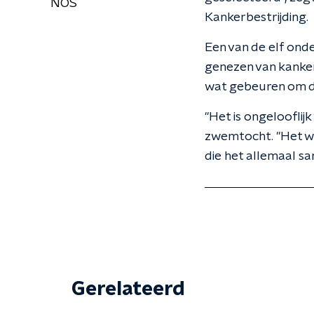
NOS
Kankerbestrijding.
Een van de elf onde
genezen van kanker 
wat gebeuren om de 
"Het is ongelooflij
zwemtocht. "Het wa
die het allemaal s
Gerelateerd