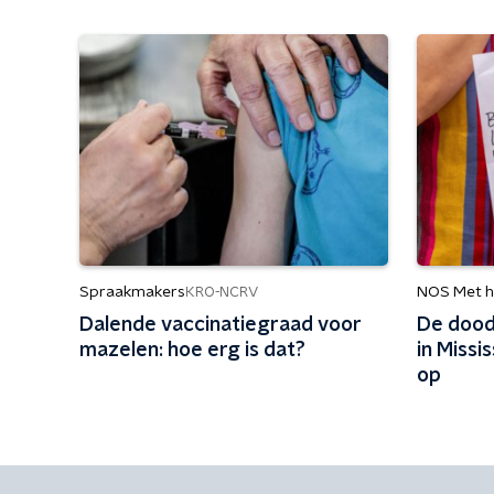
Spraakmakers
NOS Met h
KRO-NCRV
Dalende vaccinatiegraad voor
De dood
mazelen: hoe erg is dat?
in Missi
op