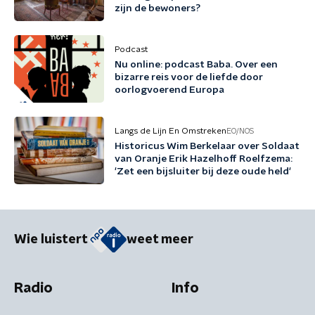
zijn de bewoners?
Podcast
Nu online: podcast Baba. Over een
bizarre reis voor de liefde door
oorlogvoerend Europa
Langs de Lijn En Omstreken
EO/NOS
Historicus Wim Berkelaar over Soldaat
van Oranje Erik Hazelhoff Roelfzema:
'Zet een bijsluiter bij deze oude held'
Wie luistert
weet meer
Radio
Info