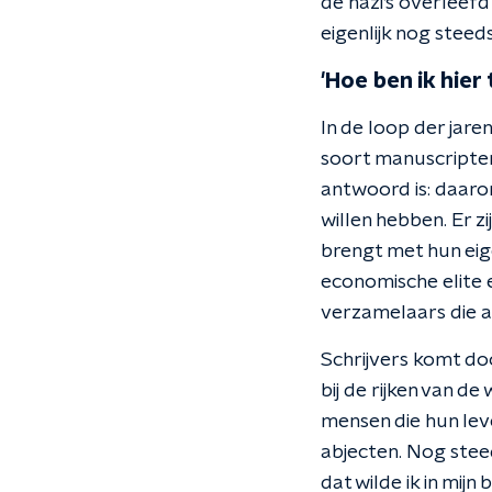
de nazi’s overleefd
eigenlijk nog steed
'Hoe ben ik hie
In de loop der jare
soort manuscripten
antwoord is: daarom
willen hebben. Er 
brengt met hun eige
economische elite e
verzamelaars die al
Schrijvers komt door
bij de rijken van d
mensen die hun leve
abjecten. Nog stee
dat wilde ik in mijn 