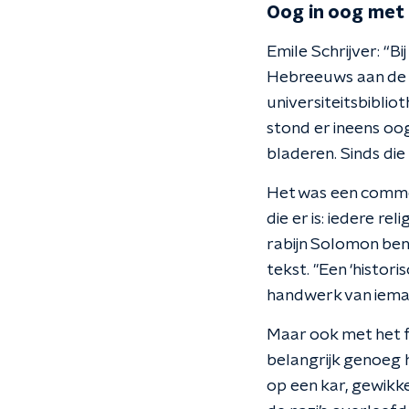
Oog in oog met 
Emile Schrijver: “Bi
Hebreeuws aan de
universiteitsbiblio
stond er ineens oo
bladeren. Sinds die 
Het was een comme
die er is: iedere r
rabijn Solomon ben
tekst. "Een ‘histor
handwerk van iema
Maar ook met het fe
belangrijk genoeg
op een kar, gewikke