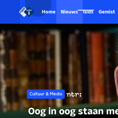
Home
Nieuws
Gids
Gemist
Cultuur & Media
Oog in oog staan me