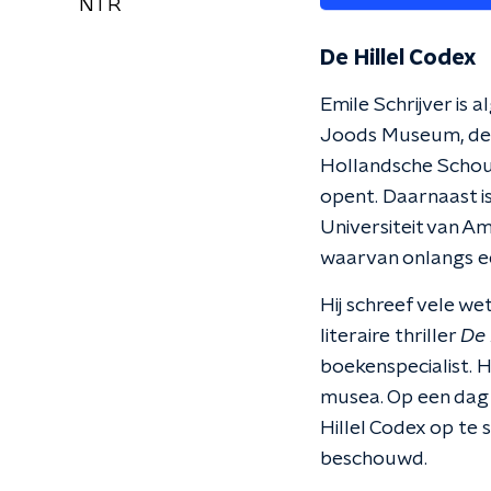
NTR
De Hillel Codex
Emile Schrijver is 
Joods Museum, de 
Hollandsche Schou
opent. Daarnaast is
Universiteit van A
waarvan onlangs een
Hij schreef vele we
literaire thriller
De 
boekenspecialist. 
musea. Op een dag 
Hillel Codex op te
beschouwd.