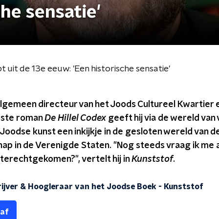
che sensatie'
uit de 13e eeuw: 'Een historische sensatie'
 algemeen directeur van het Joods Cultureel Kwartier 
erste roman
De Hillel Codex
geeft hij via de wereld van
oodse kunst een inkijkje in de gesloten wereld van d
p in de Verenigde Staten. "Nog steeds vraag ik me 
r terechtgekomen?", vertelt hij in
Kunststof
.
hrijver & Hoogleraar van het Joodse Boek
-
Kunststof
 af