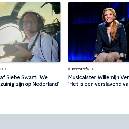
Kunststof
NTR
NTR
af Siebe Swart: 'We
Musicalster Willemijn Ver
uinig zijn op Nederland'
'Het is een verslavend va