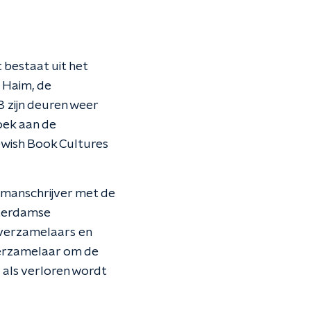
 bestaat uit het
 Haim, de
zijn deuren weer
oek aan de
ewish Book Cultures
romanschrijver met de
sterdamse
 verzamelaars en
 verzamelaar om de
 als verloren wordt