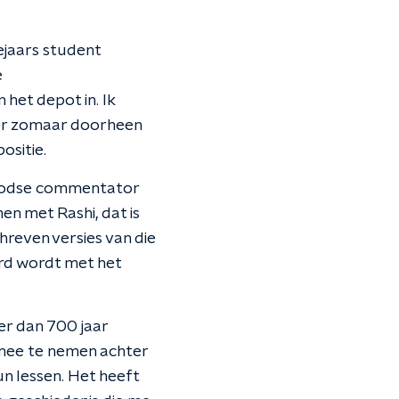
dejaars student
e
 het depot in. Ik
 er zomaar doorheen
ositie.
Joodse commentator
en met Rashi, dat is
reven versies van die
eerd wordt met het
er dan 700 jaar
mee te nemen achter
un lessen. Het heeft