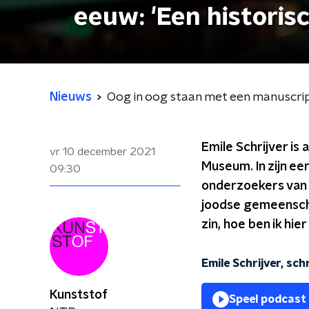
eeuw: 'Een historis
Nieuws
Oog in oog staan met een manuscript 
Emile Schrijver is
vr 10 december 2021
Museum. In zijn e
09:30
onderzoekers van J
joodse gemeenscha
zin, hoe ben ik hie
Emile Schrijver, sc
Kunststof
Speel podcast