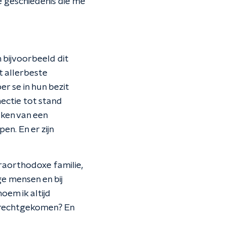
e geschiedenis die me
 bijvoorbeeld dit
 allerbeste
r se in hun bezit
ectie tot stand
aken van een
en. En er zijn
ltraorthodoxe familie,
ge mensen en bij
oem ik altijd
terechtgekomen? En