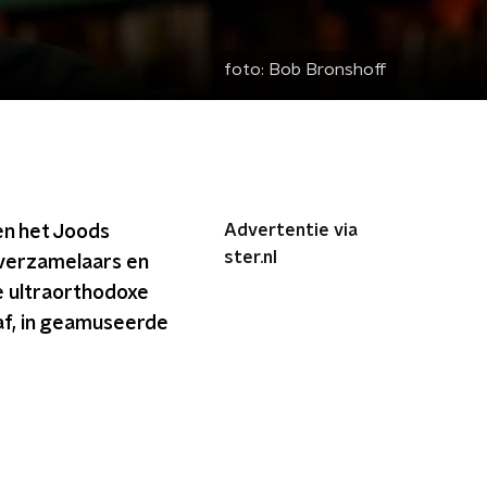
foto:
Bob Bronshoff
Advertentie via
en het Joods
ster.nl
 verzamelaars en
e ultraorthodoxe
af, in geamuseerde