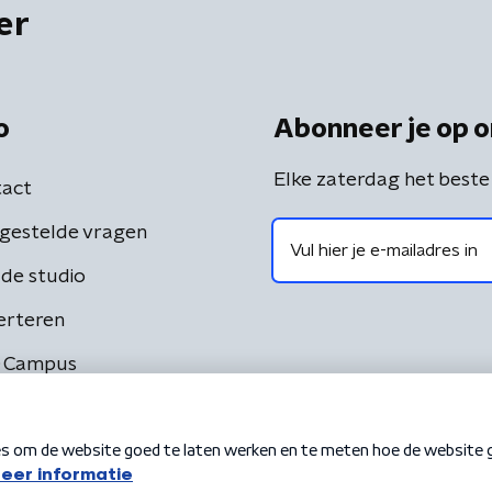
er
o
Abonneer je op o
Elke zaterdag het beste
act
gestelde vragen
de studio
erteren
 Campus