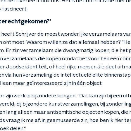
 en het overleeft ook ons. Het is de confrontatie met d
s fascineert.
r terechtgekomen?'
n heeft Schrijver de meest wonderlijke verzamelaars van
 ontmoet. Waarom willen ze dat allemaal hebben? "Het
. Er zijn verzamelaars die dwangmatig kopen, die het pe
zijn verzamelaars die kopen omdat het voor hen een conn
n Joodse identiteit, of heel rijke mensen die deel uitm
n via hun verzameling de intellectuele elite binnenstapp
leen maar geïnteresseerd zijn in één object.
 zijn werk in bijzondere kringen. "Dat kan zijn bij een u
e wereld, bij bijzondere kunstverzamelingen, bij zonderlin
n lang alleen maar antisemitische objecten kopen, die n
ds vraag ik me af, in geamuseerde zin, hoe ben ik hier 
boek delen."