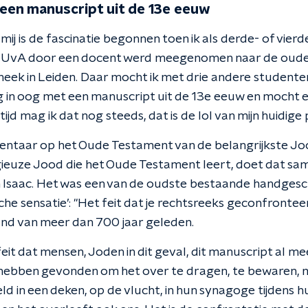
een manuscript uit de 13e eeuw
j mij is de fascinatie begonnen toen ik als derde- of vier
 UvA door een docent werd meegenomen naar de oud
theek in Leiden. Daar mocht ik met drie andere studenten
g in oog met een manuscript uit de 13e eeuw en mocht
tijd mag ik dat nog steeds, dat is de lol van mijn huidige p
ntaar op het Oude Testament van de belangrijkste 
eligieuze Jood die het Oude Testament leert, doet dat sam
 Isaac. Het was een van de oudste bestaande handgesch
ische sensatie’: "Het feit dat je rechtsreeks geconfront
nd van meer dan 700 jaar geleden.
it dat mensen, Joden in dit geval, dit manuscript al me
 hebben gevonden om het over te dragen, te bewaren, 
ld in een deken, op de vlucht, in hun synagoge tijdens h