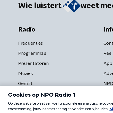
Wie luistert
weet me
Radio
Inf
Frequenties
Cont
Programma's
Veel
Presentatoren
App 
Muziek
Adv
Gemist
NPO
Algemene voorwaarden
Privacybeleid