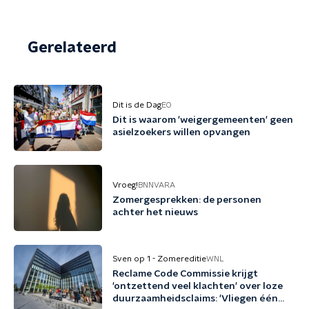
Gerelateerd
Dit is de Dag
EO
Dit is waarom 'weigergemeenten' geen
asielzoekers willen opvangen
Vroeg!
BNNVARA
Zomergesprekken: de personen
achter het nieuws
Sven op 1 - Zomereditie
WNL
Reclame Code Commissie krijgt
'ontzettend veel klachten' over loze
duurzaamheidsclaims: 'Vliegen één