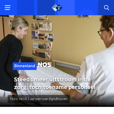
Binnenland
Steeds meer uitstroom in de
zorg, toch toename personeel
foto:
NOS | Jeroen van Eijndhoven