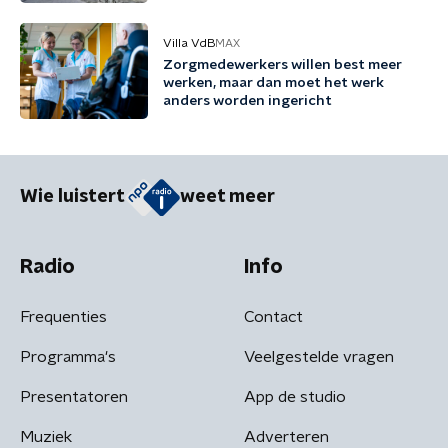
keer per jaar met biobrandstof'
Villa VdB
MAX
Zorgmedewerkers willen best meer
werken, maar dan moet het werk
anders worden ingericht
Wie luistert
weet meer
Radio
Info
Frequenties
Contact
Programma's
Veelgestelde vragen
Presentatoren
App de studio
Muziek
Adverteren