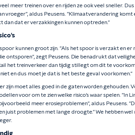
 veel meer treinen over en rijden ze ook veel sneller. Du
an vroeger", aldus Peusens. "Klimaatverandering komt 
kt dan dat er verzakkingen kunnen optreden."
sico's
poor kunnen groot zijn. "Als het spoor is verzakt en er ri
ie ontsporen", zegt Peusens. Die benadrukt dat veilighe
l het treinverkeer dan tijdig stillegt om dit te voorkom
jk niet en dus moet je dat is het beste geval voorkomen."
e er zijn moet alles goed in de gaten worden gehouden.
dellen voor om te zien welke risico's waar spelen. "In 
bijvoorbeeld meer erosieproblemen", aldus Peusens. "D
n juist problemen met lange droogte." We hebben wel 
eger.
ndig