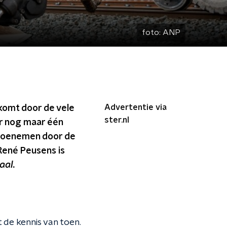
foto:
ANP
Advertentie via
 komt door de vele
ster.nl
or nog maar één
 toenemen door de
René Peusens is
aal.
 de kennis van toen.