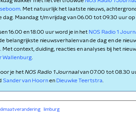
rkdag wakker met het vertrouwde
NOS Radio 1 Journa
rsseboom
. Met natuurlijk het laatste nieuws, achtergro
e dag. Maandag t/m vrijdag van 06.00 tot 09.30 uur op
en 16.00 en 18.00 uur word je in het
NOS Radio 1 Jour
 de belangrijkste nieuwsverhalen van de dag en de nieu
et context, duiding, reacties en analyses bij het nieuws
r Wallenburg
.
oor je het
NOS Radio 1 Journaal
van 07.00 tot 08.30 u
nd
Sander van Hoorn
en
Dieuwke Teertstra
.
klimaatverandering
limburg