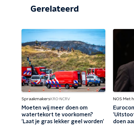
Gerelateerd
Spraakmakers
NOS Met h
KRO-NCRV
Moeten wij meer doen om
Eurocom
watertekort te voorkomen?
'Uitstoo
'Laat je gras lekker geel worden'
doen aa
impuls g