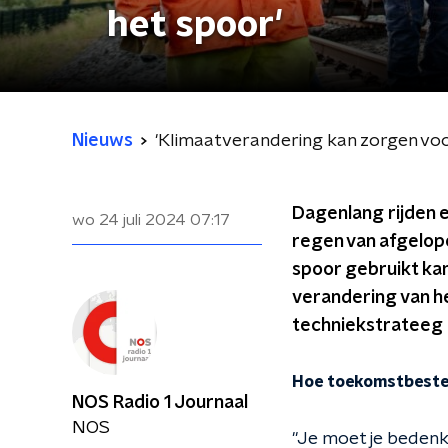
het spoor'
Nieuws
'Klimaatverandering kan zorgen vo
Dagenlang rijden e
wo 24 juli 2024
07:17
regen van afgelop
spoor gebruikt ka
verandering van h
techniekstrateeg bi
Hoe toekomstbesten
NOS Radio 1 Journaal
NOS
"Je moet je bedenk