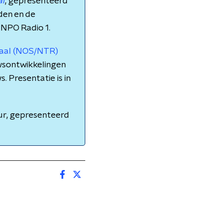
al
, gepresenteerd
nden en de
 NPO Radio 1.
naal (NOS/NTR)
wsontwikkelingen
. Presentatie is in
ur, gepresenteerd