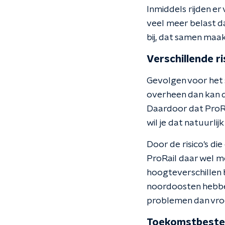
Inmiddels rijden er
veel meer belast d
bij, dat samen maa
Verschillende ri
Gevolgen voor het s
overheen dan kan d
Daardoor dat ProRai
wil je dat natuurli
Door de risico's di
ProRail daar wel mo
hoogteverschillen 
noordoosten hebbe
problemen dan vro
Toekomstbeste