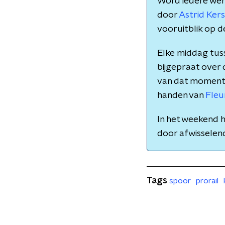
Word iedere we
door
Astrid Ke
vooruitblik op d
Elke middag tuss
bijgepraat over
van dat moment. M
handen van
Fleu
In het weekend h
door afwissele
Tags
spoor
prorail