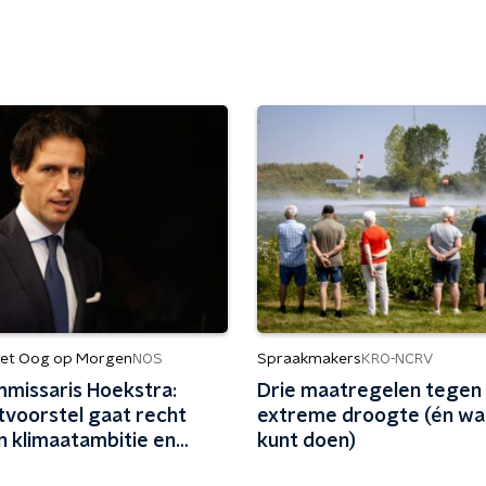
et Oog op Morgen
Spraakmakers
NOS
KRO-NCRV
missaris Hoekstra:
Drie maatregelen tegen
tvoorstel gaat recht
extreme droogte (én wat
n klimaatambitie en
kunt doen)
even aan bedrijfsleven'