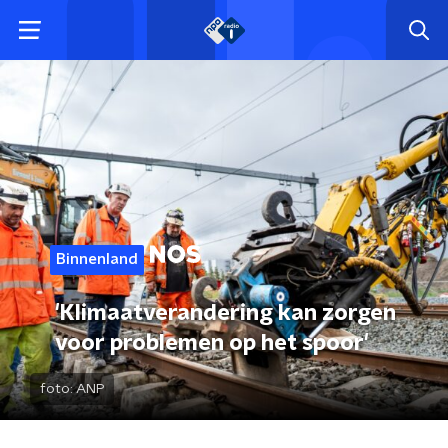
Binnenland
'Klimaatverandering kan zorgen
voor problemen op het spoor'
foto:
ANP