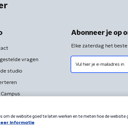
er
o
Abonneer je op o
Elke zaterdag het beste
act
gestelde vragen
de studio
erteren
 Campus