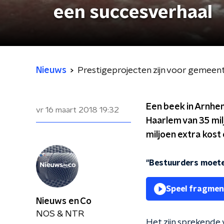
een succesverhaal
Nieuws
Prestigeprojecten zijn voor gemeent
Een beek in Arnhem
vr 16 maart 2018
19:32
Haarlem van 35 mil
miljoen extra kos
"Bestuurders moete
Speel fragmen
Nieuws en Co
NOS & NTR
Het zijn sprekende