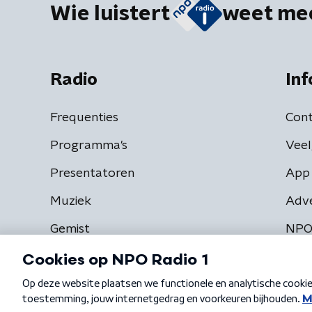
Wie luistert
weet me
Radio
Inf
Frequenties
Cont
Programma's
Veel
Presentatoren
App 
Muziek
Adv
Gemist
NPO
Algemene voorwaarden
Privacybeleid