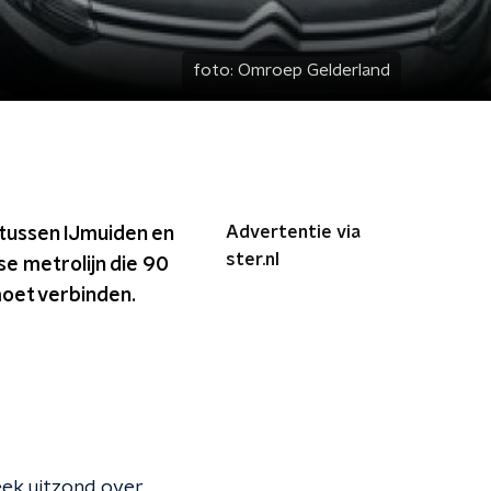
foto:
Omroep Gelderland
Advertentie via
 tussen IJmuiden en
ster.nl
se metrolijn die 90
moet verbinden.
eek uitzond over