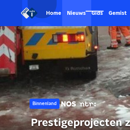
Home
Nieuws
Gids
Gemist
Binnenland
Prestigeprojecten z