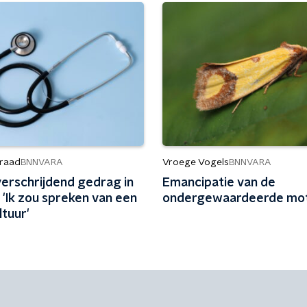
raad
Vroege Vogels
BNNVARA
BNNVARA
erschrijdend gedrag in
Emancipatie van de
 'Ik zou spreken van een
ondergewaardeerde mo
tuur'