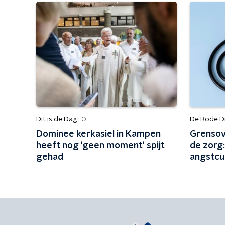
Dit is de Dag
De Rode D
EO
Dominee kerkasiel in Kampen
Grensov
heeft nog 'geen moment' spijt
de zorg:
gehad
angstcul